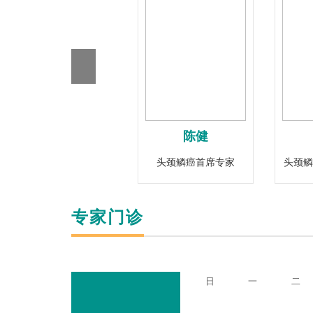
朱又华
陈健
甲状腺癌首席专家
头颈鳞癌首席专家
头颈鳞
专家门诊
日
一
二