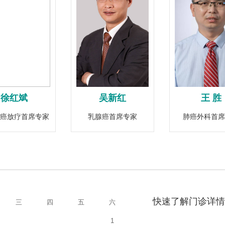
徐红斌
吴新红
王 胜
癌放疗首席专家
乳腺癌首席专家
肺癌外科首席
快速了解门诊详情
三
四
五
六
1