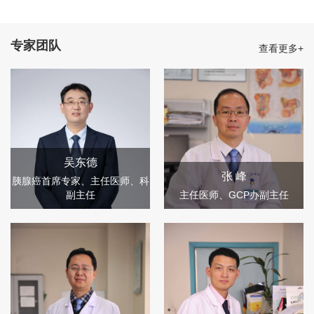
医疗团队
专家团队
查看更多+
在吴东德主任的带领下，科室已形成一支技术精湛、责任心强的
高水平医疗团队，是湖北省青年文明岗。团队现有主任医师2人、
副主任医师9人，且所有医师均为硕博以上学历（含博士后1
人），涵盖肝脏外科、胆道外科、胰腺外科、介入治疗及超声治
疗等多个亚专业方向，人才梯队结构合理，技术力量雄厚。
技术特色
吴东德
张 峰
胰腺癌首席专家、主任医师、科
科室常规开展各类肝胆胰肿瘤高难度手术，包括复杂肝癌切除
副主任
主任医师、GCP办副主任
术、胰十二指肠切除术、胆管癌根治术、达芬奇机器人辅助手
术、肝门部胆管癌联合胰十二指肠切除术等，并在省内率先开展
纳米刀消融、微波消融、射频消融、及超声引导治疗等精准微创
治疗技术。
在肝癌、胆管癌、胰腺癌等核心病种的诊疗中，科室尤为突出转
化治疗与术后辅助治疗的系统性应用，形成了一套从术前转化、