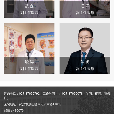
精准手术到术后辅助、全程管理的完整治疗理念，显著提升了中
聂 磊
汪 洋
晚期肿瘤患者的手术切除率与长期生存率。
副主任医师
副主任医师
临床研究
科室高度重视临床研究与创新，累计承担50余项肝胆胰肿瘤相关
的临床研究项目，涵盖新药临床试验、诊疗技术探索、预后观察
研究等多个方向，研究成果直接推动临床诊疗水平的持续提升，
为患者提供前沿的治疗选择。在Nature、JAMA等世界TOP系列刊
物上发表多篇文章，获得省科学进步二等奖（排名第二）。
殷 涛
陈 虎
副主任医师
副主任医师
设备与理念(理念写的不全面
科室配备4K高清荧光腹腔镜、多参数超声诊断仪、纳米刀治疗系
统、ICG清除率检测仪等一系列先进医疗设备，为精准诊疗提供坚
实保障。团队以“病友为中心”，在国内率先倡导并实践肝癌
咨询电话：027-87676792（工作时间）； 027-87670078（午间、夜间、节假
日）
NED（无瘤生存）治疗理念，致力于让晚期肝胆恶性肿瘤患者实
医院地址：武汉市洪山区卓刀泉南路116号
现“无痛无瘤生存”的目标，让肝胆胰恶性肿瘤综合治疗水平再上新
邮编：430079
台阶。