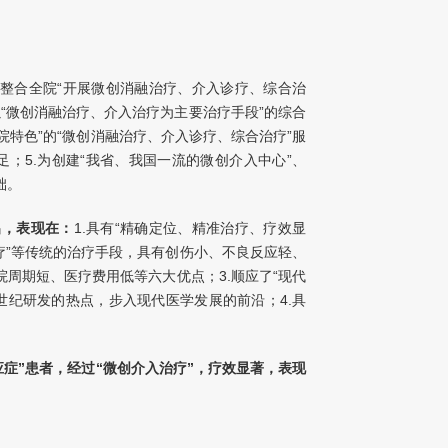
化整合全院“开展微创消融治疗、介入诊疗、综合治
以“微创消融治疗、介入治疗为主要治疗手段”的综合
我院特色”的“微创消融治疗、介入诊疗、综合治疗”服
不足；5.为创建“我省、我国一流的微创介入中心”、
础。
出，表现在：
1.具有“精确定位、精准治疗、疗效显
化疗”等传统的治疗手段，具有创伤小、不良反应轻、
院周期短、医疗费用低等六大优点；3.顺应了“现代
世纪研发的热点，步入现代医学发展的前沿；4.具
症”患者，经过“微创介入治疗”，
疗效显著，表现
内变性、坏死，患者的临床症状即时或在极短时间内
、生存期显著延长；3.较多患者，达到“临床治愈”的
学界公认“疗效确切”的“全新治疗模式”，是肿瘤患者