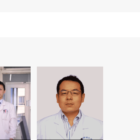
“综合治疗不可缺少”的重要组成部分
四、微创介入科收治病人范围：
1
瘤；2.各类肝脏转移癌、肺部转移癌
肿瘤、泌尿系肿瘤等“有微创、介入治
逐步扩大收治病人范围。
五、微创介入科开展的业务范围：涉
1、
微创治疗（通常指“非辐射性”微
微波消融治疗；（3）氩氦刀消融治
融治疗等。
2、
介入诊疗，
包括
：
放射影像引导
引导下的介入
诊
疗等，涉及面广、内
（1）放射影像引导的介入诊疗含有：
塞（TACE）；3）大出血的“血管
栓塞；6）门静脉、肝动脉 “化疗泵