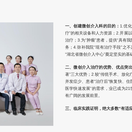
一、创建微创介入科的目的：
1.优
疗”的相关设备和人力资源；2.开展
治疗；3.为“肿瘤”患者，提供“具有
务；4.弥补我院“现有治疗手段”之
“湖北省微创介入中心”奠定坚实的基
二、微创介入治疗的优势、优点突
著”三大优势；2.较“传统手术、放
并发症少、患者“治疗后”恢复快、住
医学快速发展”的需求，业已成为21
有广阔的发展前景。
三、
临床实践证明，绝大多数“有适应
在
：
1.肿瘤组织即时或在极短时间
减轻、缓解；2.临床受益（CBR）
目标；4.“微创介入治疗”是全球医