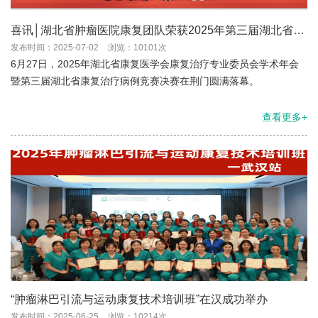
喜讯│湖北省肿瘤医院康复团队荣获2025年第三届湖北省康
复治疗病例竞赛决赛一等奖
发布时间：2025-07-02
浏览：10101次
6月27日，2025年湖北省康复医学会康复治疗专业委员会学术年会
暨第三届湖北省康复治疗病例竞赛决赛在荆门圆满落幕。
查看更多+
“肿瘤淋巴引流与运动康复技术培训班”在汉成功举办
发布时间：2025-06-25
浏览：10214次