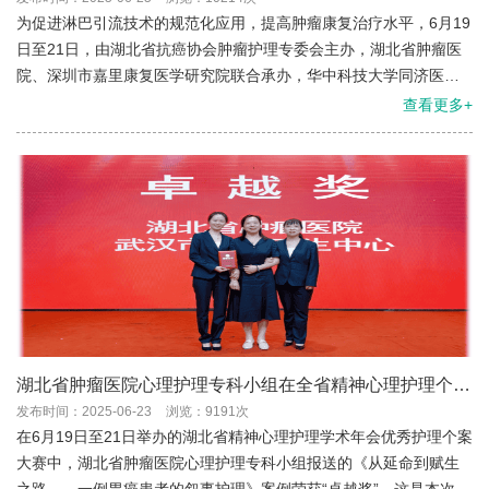
为促进淋巴引流技术的规范化应用，提高肿瘤康复治疗水平，6月19
日至21日，由湖北省抗癌协会肿瘤护理专委会主办，湖北省肿瘤医
院、深圳市嘉里康复医学研究院联合承办，华中科技大学同济医学
院附属同济医院、武汉市第一医院协办的“肿瘤淋巴引流与运动康复
查看更多+
技术培训班”在武汉顺利举办。
湖北省肿瘤医院心理护理专科小组在全省精神心理护理个案
大赛荣获卓越奖
发布时间：2025-06-23
浏览：9191次
在6月19日至21日举办的湖北省精神心理护理学术年会优秀护理个案
大赛中，湖北省肿瘤医院心理护理专科小组报送的《从延命到赋生