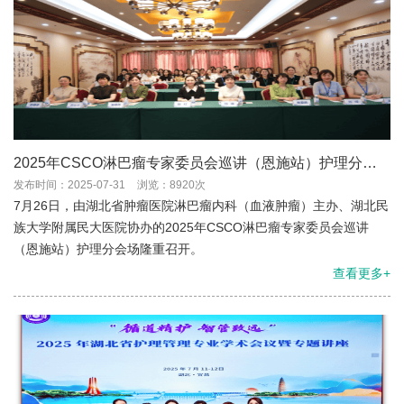
2025年CSCO淋巴瘤专家委员会巡讲（恩施站）护理分会
场成功举办
发布时间：2025-07-31
浏览：8920次
7月26日，由湖北省肿瘤医院淋巴瘤内科（血液肿瘤）主办、湖北民
族大学附属民大医院协办的2025年CSCO淋巴瘤专家委员会巡讲
（恩施站）护理分会场隆重召开。
查看更多+