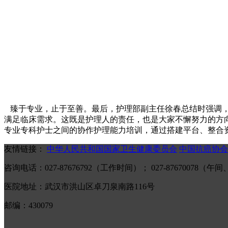
臻于专业，止于至善。最后，护理部副主任徐春总结时强调，
满足临床需求。这既是护理人的责任，也是大家不懈努力的方
专业专科护士之间的协作护理能力培训，通过搭建平台、整合
友情链接：
中华人民共和国国家卫生健康委员会
中国抗癌协会
咨询电话：027-87676792（工作时间）； 027-87670078
医院地址：武汉市洪山区卓刀泉南路116号
邮编：430079