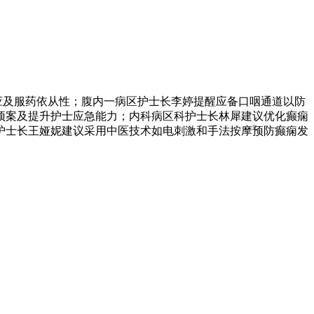
应及服药依从性；腹内一病区护士长李婷提醒应备口咽通道以防
预案及提升护士应急能力；内科病区科护士长林犀建议优化癫痫
护士长王娅妮建议采用中医技术如电刺激和手法按摩预防癫痫发