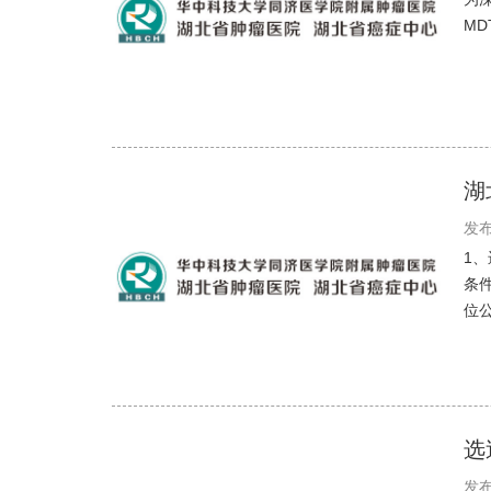
M
湖
发布
1
条
位公
选
发布