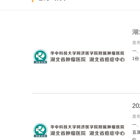
湖
发布
一
1
2
发布
一
直
位，