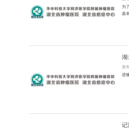
为
基本
湖
发布
进
记