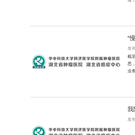
“
发布
截
悉
业务
我
发布