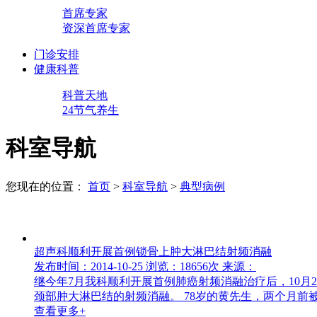
首席专家
资深首席专家
门诊安排
健康科普
科普天地
24节气养生
科室导航
您现在的位置：
首页
>
科室导航
>
典型病例
超声科顺利开展首例锁骨上肿大淋巴结射频消融
发布时间：2014-10-25
浏览：18656次
来源：
继今年7月我科顺利开展首例肺癌射频消融治疗后，10
颈部肿大淋巴结的射频消融。 78岁的黄先生，两个月前被
查看更多+