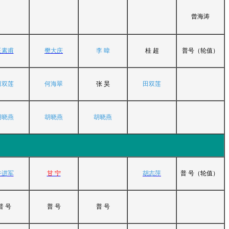
曾海涛
玉素甫
樊大庆
李 暐
桂 超
普号（轮值）
田双莲
何海翠
张 昊
田双莲
胡晓燕
胡晓燕
胡晓燕
许进军
甘 宁
胡志萍
普 号（轮值）
普 号
普 号
普 号