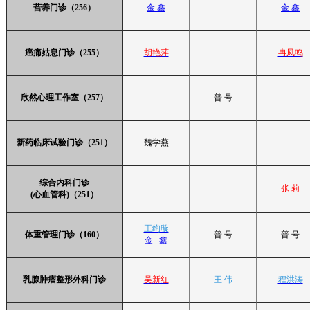
营养门诊（256）
金 鑫
金 鑫
癌痛姑息门诊（255）
胡艳萍
冉凤鸣
欣然心理工作室（257）
普 号
新药临床试验门诊（251）
魏学燕
综合内科门诊
张 莉
(心血管科)（251）
王绚璇
体重管理门诊（160）
普 号
普 号
金 鑫
乳腺肿瘤整形外科门诊
吴新红
王 伟
程洪涛