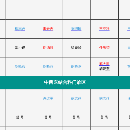
梅志丹
李奇志
刘细国
王亚秋
贺小俊
胡德胜
徐娇珍
任庆荣
邱大胜
胡晓燕
胡晓燕
胡晓燕
胡晓燕
中西医结合科门诊区
许进军
胡志萍
胡志萍
普 号
普 号
普 号
普 号