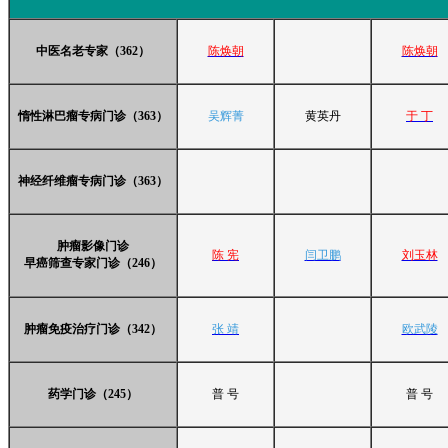
中医名老专家（362）
陈焕朝
陈焕朝
惰性淋巴瘤专病门诊（363）
吴辉菁
黄英丹
于 丁
神经纤维瘤专病门诊（363）
肿瘤影像门诊
陈 宪
闫卫鹏
刘玉林
早癌筛查专家门诊（246）
肿瘤免疫治疗门诊（342）
张 靖
欧武陵
药学门诊（245）
普 号
普 号