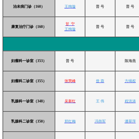
治未病门诊（160）
王绚璇
普 号
普 号
甘 宁
康复治疗门诊（160）
普 号
普 号
王绚璇
妇瘤科一诊室（353）
普 号
陈海燕
妇瘤科二诊室（355）
张慧峰
曾 蓉
方绳权
乳腺科一诊室（348）
吴新红
王 伟
程洪涛
乳腺科二诊室（350）
郑红梅
冯尧军
潘翠萍