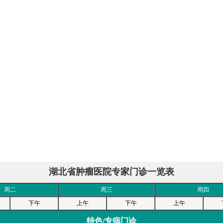
湖北省肿瘤医院专家门诊一览表
周二
周三
周四
下午
上午
下午
上午
特色/专病门诊