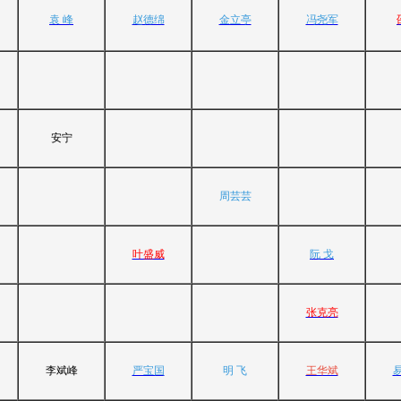
袁 峰
赵德绵
金立亭
冯尧军
安宁
周芸芸
叶盛威
阮 戈
张克亮
李斌峰
严宝国
明 飞
王华斌