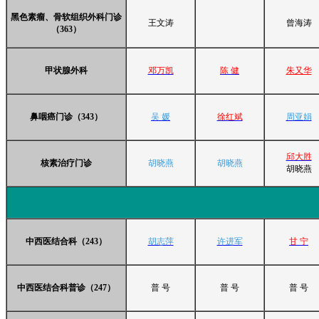
黑色素瘤、骨软组织外科门诊
王文涛
曾海涛
（363）
甲状腺外科
邓万凯
陈 健
朱又华
鼻咽癌门诊（343）
吴 媛
徐红斌
周亚娟
邱大胜
核素治疗门诊
胡晓燕
胡晓燕
胡晓燕
中西医结合科（243）
胡志萍
许进军
甘 宁
中西医结合科普诊（247）
普 号
普 号
普 号