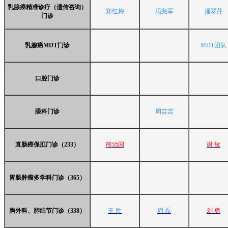
乳腺癌精准诊疗（遗传咨询）
郑红梅
冯尧军
潘翠萍
门诊
乳腺癌MDT门诊
MDT团队
口腔门诊
眼科门诊
周芸芸
直肠癌保肛门诊（233）
熊治国
谢 敏
胃肠肿瘤多学科门诊（365）
胸外科、肺结节门诊（338）
王 胜
周 磊
刘 勇