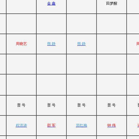
金 鑫
田梦醒
周晓艺
熊 静
熊 静
普 号
普 号
普 号
普 号
程洪涛
邵 军
郑红梅
钟 伟