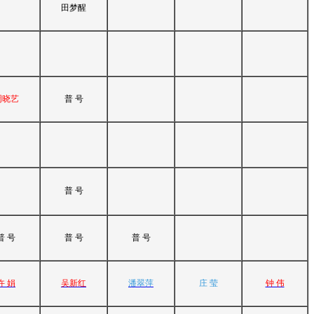
田梦醒
周晓艺
普 号
普 号
普 号
普 号
普 号
许 娟
吴新红
潘翠萍
庄 莹
钟 伟