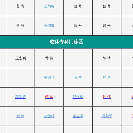
普 号
王绚璇
普 号
普 号
普 号
王绚璇
普 号
普 号
临床专科门诊区
王宏兵
黄 伟
陈 倩
孙淑华
蒋 蕾
严 浩
程洪涛
邵 军
郑红梅
钟 伟
袁 峰
赵德绵
金立亭
冯尧军