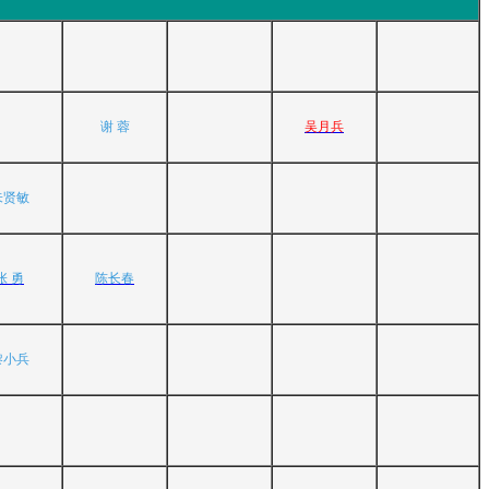
谢 蓉
吴月兵
朱贤敏
张 勇
陈长春
黎小兵