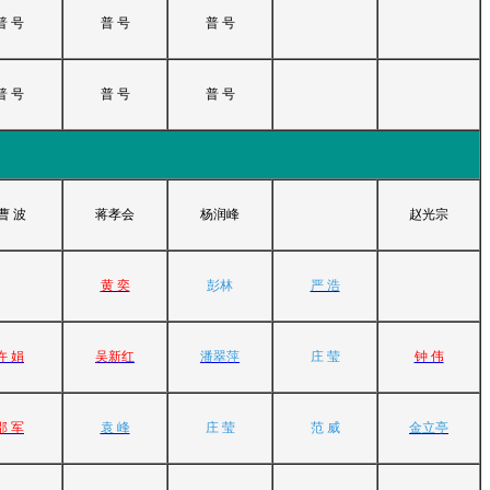
普 号
普 号
普 号
普 号
普 号
普 号
曹 波
蒋孝会
杨润峰
赵光宗
黄 奕
彭林
严 浩
许 娟
吴新红
潘翠萍
庄 莹
钟 伟
邵 军
袁 峰
庄 莹
范 威
金立亭