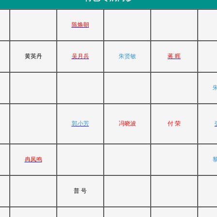
陈焕朝
黄英丹
吴月兵
朱贤敏
蒋 晖
郭小芳
冯晓波
付 荣
冉凤鸣
普 号