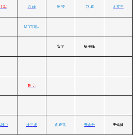
邵 军
袁 峰
庄 莹
范 威
金立亭
MDT团队
安宁
徐凌峰
鲁 力
易胜中
徐元涛
向正凯
开金丹
王健健