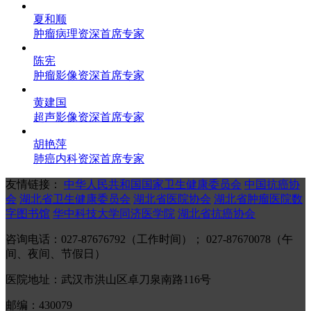
夏和顺
肿瘤病理资深首席专家
陈宪
肿瘤影像资深首席专家
黄建国
超声影像资深首席专家
胡艳萍
肺癌内科资深首席专家
友情链接：
中华人民共和国国家卫生健康委员会
中国抗癌协
会
湖北省卫生健康委员会
湖北省医院协会
湖北省肿瘤医院数
字图书馆
华中科技大学同济医学院
湖北省抗癌协会
咨询电话：027-87676792（工作时间）； 027-87670078（午
间、夜间、节假日）
医院地址：武汉市洪山区卓刀泉南路116号
邮编：430079