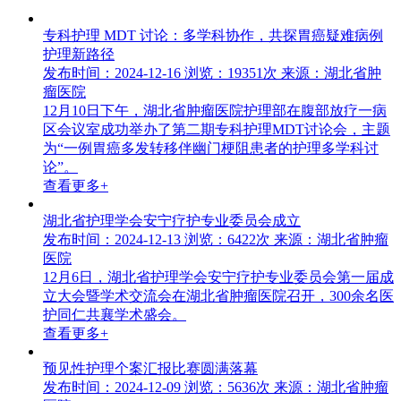
专科护理 MDT 讨论：多学科协作，共探胃癌疑难病例
护理新路径
发布时间：2024-12-16
浏览：19351次
来源：湖北省肿
瘤医院
12月10日下午，湖北省肿瘤医院护理部在腹部放疗一病
区会议室成功举办了第二期专科护理MDT讨论会，主题
为“一例胃癌多发转移伴幽门梗阻患者的护理多学科讨
论”。
查看更多+
湖北省护理学会安宁疗护专业委员会成立
发布时间：2024-12-13
浏览：6422次
来源：湖北省肿瘤
医院
12月6日，湖北省护理学会安宁疗护专业委员会第一届成
立大会暨学术交流会在湖北省肿瘤医院召开，300余名医
护同仁共襄学术盛会。
查看更多+
预见性护理个案汇报比赛圆满落幕
发布时间：2024-12-09
浏览：5636次
来源：湖北省肿瘤