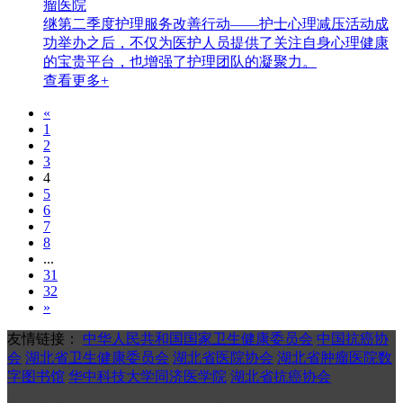
瘤医院
继第二季度护理服务改善行动——护士心理减压活动成
功举办之后，不仅为医护人员提供了关注自身心理健康
的宝贵平台，也增强了护理团队的凝聚力。
查看更多+
«
1
2
3
4
5
6
7
8
...
31
32
»
友情链接：
中华人民共和国国家卫生健康委员会
中国抗癌协
会
湖北省卫生健康委员会
湖北省医院协会
湖北省肿瘤医院数
字图书馆
华中科技大学同济医学院
湖北省抗癌协会