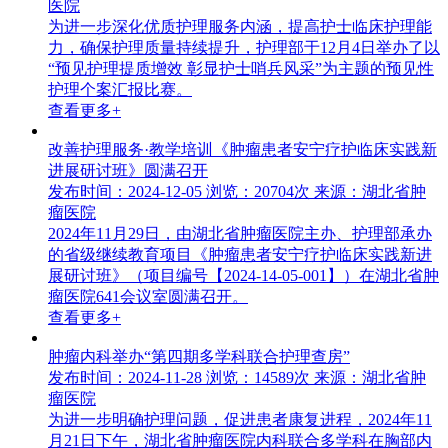
医院
为进一步深化优质护理服务内涵，提高护士临床护理能
力，确保护理质量持续提升，护理部于12月4日举办了以
“预见护理提质增效 彰显护士哨兵风采”为主题的预见性
护理个案汇报比赛。
查看更多+
改善护理服务·教学培训《肿瘤患者安宁疗护临床实践新
进展研讨班》圆满召开
发布时间：2024-12-05
浏览：20704次
来源：湖北省肿
瘤医院
2024年11月29日，由湖北省肿瘤医院主办、护理部承办
的省级继续教育项目《肿瘤患者安宁疗护临床实践新进
展研讨班》（项目编号【2024-14-05-001】）在湖北省肿
瘤医院641会议室圆满召开。
查看更多+
肿瘤内科举办“第四期多学科联合护理查房”
发布时间：2024-11-28
浏览：14589次
来源：湖北省肿
瘤医院
为进一步明确护理问题，促进患者康复进程，2024年11
月21日下午，湖北省肿瘤医院内科联合多学科在胸部内