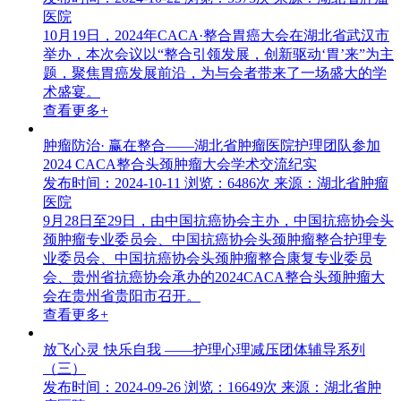
医院
10月19日，2024年CACA·整合胃癌大会在湖北省武汉市
举办，本次会议以“整合引领发展，创新驱动‘胃’来”为主
题，聚焦胃癌发展前沿，为与会者带来了一场盛大的学
术盛宴。
查看更多+
肿瘤防治· 赢在整合——湖北省肿瘤医院护理团队参加
2024 CACA整合头颈肿瘤大会学术交流纪实
发布时间：2024-10-11
浏览：6486次
来源：湖北省肿瘤
医院
9月28日至29日，由中国抗癌协会主办，中国抗癌协会头
颈肿瘤专业委员会、中国抗癌协会头颈肿瘤整合护理专
业委员会、中国抗癌协会头颈肿瘤整合康复专业委员
会、贵州省抗癌协会承办的2024CACA整合头颈肿瘤大
会在贵州省贵阳市召开。
查看更多+
放飞心灵 快乐自我 ——护理心理减压团体辅导系列
（三）
发布时间：2024-09-26
浏览：16649次
来源：湖北省肿