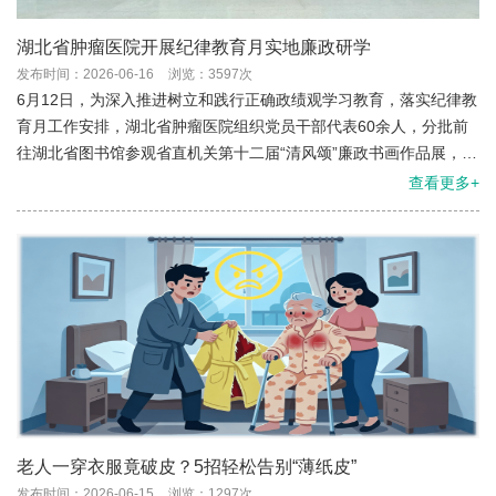
湖北省肿瘤医院开展纪律教育月实地廉政研学
发布时间：2026-06-16
浏览：3597次
6月12日，为深入推进树立和践行正确政绩观学习教育，落实纪律教
育月工作安排，湖北省肿瘤医院组织党员干部代表60余人，分批前
往湖北省图书馆参观省直机关第十二届“清风颂”廉政书画作品展，赴
中共五大会址纪念馆暨中国共产党纪律建设历史陈列馆开展红色廉
查看更多+
政现场教学，以“文化润廉+红色铸纪”双线研学，开展沉浸式纪律警
示教育。
老人一穿衣服竟破皮？5招轻松告别“薄纸皮”
发布时间：2026-06-15
浏览：1297次