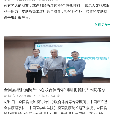
家有老人的朋友，或许都经历过这样的“惊魂时刻”：帮老人穿脱衣服
稍一用力，皮肤就撕出红印甚至渗血；轻轻翻个身，腰背的皮肤就
像干纸片般破损。
查看更多+
全国县域肿瘤防治中心联合体专家到湖北省肿瘤医院考察交
流
发布时间：2026-06-15
浏览：22031次
6月9日，全国县域肿瘤防治中心联合体首席专家顾问、中国癌症基
金会原理事长、中国医学科学院肿瘤医院原院长赵平教授，全国县