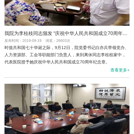
我院为李桂枝同志颁发 “庆祝中华人民共和国成立70周年纪
念章”
发布时间：2019-09-19
浏览：26603次
时值共和国七十华诞之际，9月12日，院党委书记白亦兵带领党办、
人力资源部、工会等职能部门负责人，来到离休同志李桂枝家中，
代表医院授予她庆祝中华人民共和国成立70周年纪念章。
查看更多+