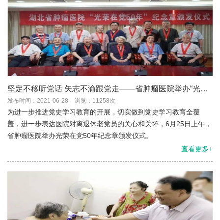
坚定不移听党话 矢志不渝跟党走——省肿瘤医院举办“光荣
在党50年”纪念章颁发仪式
发布时间：2021-06-28
浏览：11258次
为进一步推进党史学习教育的开展，切实做到党史学习教育全覆
盖，进一步表达医院对离退休老党员的关心和关怀，6月25日上午，
省肿瘤医院举办光荣在党50年纪念章颁发仪式。
查看更多+