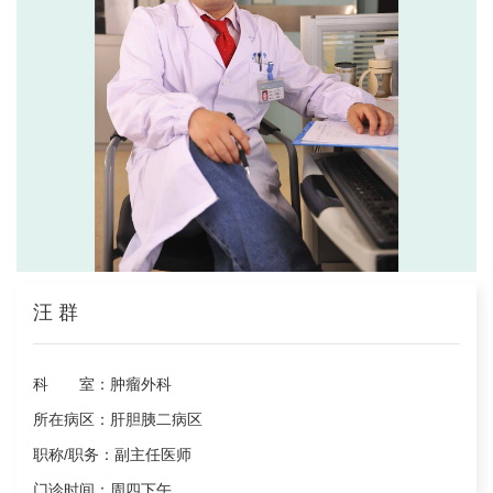
汪 群
科 室：
肿瘤外科
所在病区：
肝胆胰二病区
职称/职务：
副主任医师
门诊时间：
周四下午