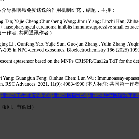
D-L1+外泌体介导鼻咽癌免疫逃逸的作用机制研究，结题，主持；
ng Tan; Yajie Cheng;Chunsheng Wang; Jinru Y ang; Linzhi Han; Zhihao
asopharyngeal carcinoma inhibits immunosuppressive small extracellu
注: 共同第一作者, 共同通讯作者 )
qing Li , Qunfeng Yao, Yujie Sun, Guo-jun Zhang , Yulin Zhang,,Yuqing
 miRNA-205 in NPC-derived exosomes. Bioelectrochemistry 166
escent aptasensor based on the MNPs CRISPR/Cas12a TdT for the det
i Yang; Guangjun Feng; Qinhua Chen; Lun Wu ; Immunoassay-aptasenso
n reaction, RSC Advances, 2021, 11(9): 4983-4990 (本人标注: 共同第一作者
湖北省卫生健康委员会
湖北省医院协会
湖北省肿瘤医院数字图
（午间、夜间、节假日）