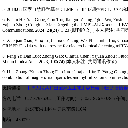
5. 2018.08 国家自然科学基金：LMP-1/HIF-1a调控P
6. Fajian He; Yan Gong; Gan Tao; Jianguo Zhang; Qiuji Wu; Yushua
Yajuan Zhou; Conghua Xie ; Targeting the LMP1‐ALIX axis in EBV+ n
Communications, 2024, 24(24): 1-23 (期刊论文) ( 本人标
7. Xueqian Xiao, Ying Lu,J ianxue Zhang, Wei Ni , Junlin Liu, Chao
CRISPR/Cas14a with nanozyme for electrochemical detecting
8. Peng Yi; Dan Luo; Zhong Gao; Qinhua Chen; Yajuan Zhou ; Fluor
Microchimica Acta, 2023, 190(74) (本人标注: 共同通讯作者)
9. Hua Zhang; Yajuan Zhou; Dan Luo; Jingjian Liu; E. Yang; Guangy
combination of magnetic nanoparticles and hybridization chai
友情链接：
中华人民共和国国家卫生健康委员会
中国抗癌协会
咨询电话：027-87676792（工作时间）； 027-87670078
医院地址：武汉市洪山区卓刀泉南路116号
邮编：430079