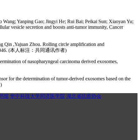
 Wang; Yanping Gao; Jingyi He; Rui Bai; Peikai Sun; Xiaoyan Yu;
lar vesicle secretion and boosts anti‐tumor immunity, Cancer
 Qin ,Yajuan Zhou. Rolling circle amplification and
 (2025) 109046. (本人标注：共同通讯作者)
ermination of nasopharyngeal carcinoma derived exosomes,
r for the determination of tumor-derived exosomes based on the
)
书馆
华中科技大学同济医学院
湖北省抗癌协会