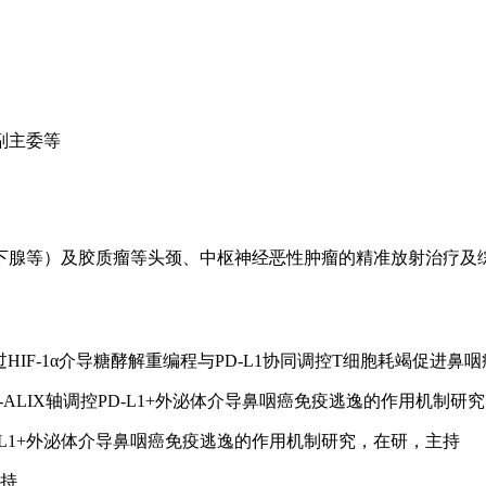
副主委等
下腺等）及胶质瘤等头颈、中枢神经恶性肿瘤的精准放射治疗及
外泌体通过HIF-1α介导糖酵解重编程与PD-L1协同调控T细胞耗竭
MP1-ALIX轴调控PD-L1+外泌体介导鼻咽癌免疫逃逸的作用机制
调控PD-L1+外泌体介导鼻咽癌免疫逃逸的作用机制研究，在研，主持
主持