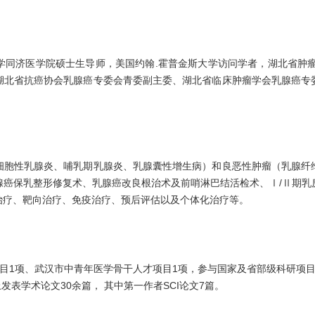
学同济医学院硕士生导师，美国约翰.霍普金斯大学访问学者，湖北省肿瘤
湖北省抗癌协会乳腺癌专委会青委副主委、湖北省临床肿瘤学会乳腺癌专
细胞性乳腺炎、哺乳期乳腺炎、乳腺囊性增生病）和良恶性肿瘤（乳腺纤
腺癌保乳整形修复术、乳腺癌改良根治术及前哨淋巴结活检术、Ⅰ/Ⅱ期乳
治疗、靶向治疗、免疫治疗、预后评估以及个体化治疗等。
目1项、武汉市中青年医学骨干人才项目1项，参与国家及省部级科研项
发表学术论文30余篇， 其中第一作者SCI论文7篇。