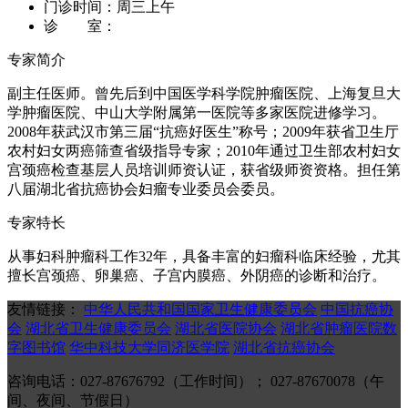
门诊时间：
周三上午
诊 室：
专家简介
副主任医师。曾先后到中国医学科学院肿瘤医院、上海复旦大
学肿瘤医院、中山大学附属第一医院等多家医院进修学习。
2008年获武汉市第三届“抗癌好医生”称号；2009年获省卫生厅
农村妇女两癌筛查省级指导专家；2010年通过卫生部农村妇女
宫颈癌检查基层人员培训师资认证，获省级师资资格。担任第
八届湖北省抗癌协会妇瘤专业委员会委员。
专家特长
从事妇科肿瘤科工作32年，具备丰富的妇瘤科临床经验，尤其
擅长宫颈癌、卵巢癌、子宫内膜癌、外阴癌的诊断和治疗。
友情链接：
中华人民共和国国家卫生健康委员会
中国抗癌协
会
湖北省卫生健康委员会
湖北省医院协会
湖北省肿瘤医院数
字图书馆
华中科技大学同济医学院
湖北省抗癌协会
咨询电话：027-87676792（工作时间）； 027-87670078（午
间、夜间、节假日）