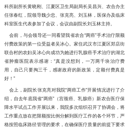
科所副所长黄晓刚、江夏区卫生局副局长吴昌兴、农合办主
任张春红，院领导魏少忠、张克亮、刘玉林，医保办及临床
科室医生代表参加了会议，会议由副院长刘玉林主持。
会前，与会领导还一同看望我省农合“两癌”手术治疗限额
付费政策的第一位受益者吴冰心。家住武汉市江夏区郑店街
联合村的农妇吴冰心向成功为她进行乳腺癌手术治疗的湖北
省肿瘤医院表示感谢：“真是没想到，一万两千块治疗费
用，自己只要掏三千，感谢政府的新政策，定额付费真是
好！”
会上，副院长张克亮对我院“两癌工作”开展情况进行了介
绍，自去年底我省“两癌”（宫颈癌、乳腺癌）新农合医疗保
障水平试点工作开展以来，我院多次组织召开了协调会，将
工作重点放在把限额按比例分解到医疗工作的各个环节，严
格按照临床路径管理的要求，在确保医疗质量的前提下要求