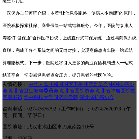
险金1万元。
医保办主任蒋晖介绍，本着“让信息多跑路，使病人少跑腿”的原则，
医院积极探索社保、商业保险一站式结算服务。今年，医院与泰康人
寿签订“健保通”合作医疗协议，上线直付式商保系统，通过与商保系统
直联，完成了各个系统之间的无缝对接，实现商保患者出院一站式结
算理赔模式。下一步，医院还将引入更多的商业保险机构进入一站式
结算平台，切实减轻患者资金压力，提升患者的就医体验。
友情链接：
中华人民共和国国家卫生健康委员会
中国抗癌协
会
湖北省卫生健康委员会
湖北省医院协会
湖北省肿瘤医院数
字图书馆
华中科技大学同济医学院
湖北省抗癌协会
咨询电话：027-87676792（工作时间）； 027-87670078（午
间、夜间、节假日）
医院地址：武汉市洪山区卓刀泉南路116号
邮编：430079