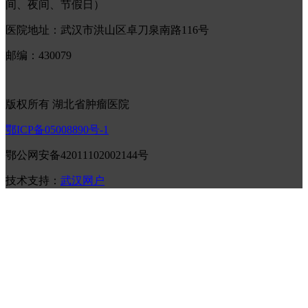
间、夜间、节假日）
医院地址：武汉市洪山区卓刀泉南路116号
邮编：430079
版权所有 湖北省肿瘤医院
鄂ICP备05008890号-1
鄂公网安备42011102002144号
技术支持：
武汉网户