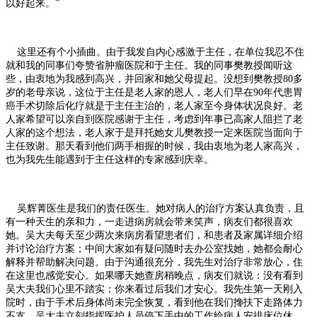
以好起来。”
这里还有个小插曲。由于我发自内心感激于主任，在单位我忍不住
就和我的同事们夸赞省肿瘤医院和于主任。我的同事樊教授闻听这
些，由衷地为我感到高兴，并回家和她父母提起。没想到樊教授80多
岁的老母亲说，这位于主任是老人家的恩人，老人们早在90年代患胃
癌手术切除后化疗就是于主任主治的，老人家至今身体状况良好。老
人家希望可以亲自到医院感谢于主任，考虑到年事已高家人阻拦了老
人家的这个想法，老人家于是拜托她女儿樊教授一定来医院当面向于
主任致谢。那天看到他们两手相握的时候，我由衷地为老人家高兴，
也为我先生能遇到于主任这样的专家感到庆幸。
吴辉菁医生是我们的责任医生。她对病人的治疗方案认真负责，且
有一种天生的亲和力，一走进病房就会带来笑声，病友们都很喜欢
她。吴大夫每天至少两次来病房看望患者们，和患者及家属详细介绍
并讨论治疗方案；中间大家如有疑问随时去办公室找她，她都会耐心
解释并帮助解决问题。由于沟通很充分，我先生对治疗非常放心，住
在这里也感觉安心。如果哪天她查房稍晚点，病友们就说：没有看到
吴大夫我们心里不踏实；你来看过后我们才安心。我先生第一天刚入
院时，由于手术后身体尚未完全恢复，看到他在我们搀扶下走路体力
不支，吴大夫立刻指挥医护人员停下手中的工作给病人安排床位休