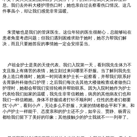
息。我们去外科大楼护理伤口时，她也亲自过去察看伤口情况。这几
件事虽小，却让我们感觉非常温暖。
朱贤敏也是我们的管床医生。这位年轻的医生很耐心，总能够站在
患者角度考虑问题；但我们遇到困难求助于她时，她尽力帮我们解
决，而且只要她答应的事情她一定会安排妥当。
卢祖金护士是美的天使代表。我们入院第一天，看到我先生体力不
支且脸上有痛苦的表情，她立刻过来问哪里不舒服。当了解到我先生
身上造口疼痛时，她第一时间请来护士长一起察看，并帮我们联系好
去胃肠外科做伤口护理；之后我们每次去其他大楼做检查或者做伤口
护理时，她都会帮我们安排轮椅并帮助联系。因为入院时她作为护士
代表给我们如家的温暖，我先生非常信赖她，病房的其他病友们也和
我们一样信赖她。身体不舒服或者打针不顺利时，任性的患者们都要
找“小卢”，看到小卢，无论多么不舒服，大家的情绪都会平和下来。和
小卢护士一样能干、态度亲和的护士还不少，如辛云、贾静、杨霄云
都给我们留下了美好的印象；其他接触少的护士我就不一一列举了。