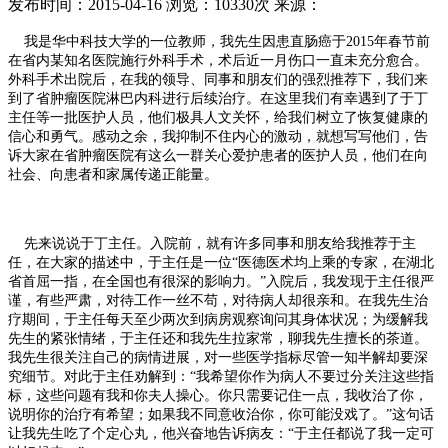
发布时间：2015-04-16
浏览：10330次
来源：
我是华中科技大学的一位教师，我先生因患直肠癌于2015年春节前
在省内某知名医院施行外科手术，术后近一月伤口一直未充分愈合。
外科手术出院后，在我的领导、同事和朋友们的强烈推荐下，我们来
到了省肿瘤医院淋巴内科进行后续治疗。在这里我们有幸遇到了于丁
主任等一批医护人员，他们极具人文关怀，给我们树立了恢复健康的
信心和勇气。感动之余，我抑制不住内心的激动，就想写写他们，告
诉大家在省肿瘤医院有这么一群关心爱护患者的医护人员，他们在向
社会、向患者和家属传递正能量。
先来说说于丁主任。入院前，就有许多同事和朋友给我推荐于主
任，在大家的描述中，于主任是一位“医德医术均上乘的专家，在湖北
省首屈一指，在全国也有很深的影响力。”入院后，我发现于主任很严
谨，有些严肃，对待工作一丝不苟，对待病人却很亲和。在我先生治
疗期间，于主任每天至少两次到病房观察询问其身体状况；为缓解我
先生的紧张情绪，于主任还和我先生拉家常，聊我先生擅长的茶道。
我先生很关注自己的病情进展，对一些医学指标尽管一知半解却要深
究细节。对此于主任劝解到：“我希望你作为病人不要过分关注这些指
标，这些问题有我和你夫人操心。你只需要记住一点，我收治了你，
说明你的治疗有希望；如果我不同意收治你，你可能没戏了。”这句话
让我先生吃了个定心丸，他兴奋地告诉病友：“于主任都说了我一定可