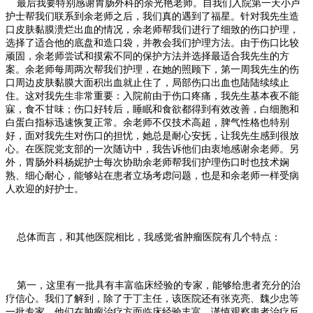
最后我要特别感谢胃肠外科的余光艳老师。自我们入院第一天小卢
护士帮我们联系到余老师之后，我们真的遇到了福星。针对我先生造
口皮肤黏膜溃烂出血的情况，余老师帮我们进行了细致的伤口护理，
选择了适合他的底盘和造口袋，并教会我们护理方法。由于伤口比较
顽固，余老师尝试和摸索不同的保护方法并选择最适合我先生的方
案。余老师每周两次帮我们护理，在她的照顾下，第一周我先生的伤
口周边皮肤黏膜大面积出血就止住了，局部伤口出血也陆陆续续止
住。这对我先生非常重要：入院前由于伤口疼痛，我先生基本夜不能
寐，食不甘味；伤口好转后，睡眠和食欲都得到有效改善，白细胞和
白蛋白指标迅速恢复正常。余老师不仅技术高超，脾气性格也特别
好，面对我先生对伤口的担忧，她总是耐心安抚，让我先生感到很放
心。在医院党支部的一次随访中，我告诉他们由衷地感谢余老师。另
外，胃肠外科杨妮护士每次协助余老师帮我们护理伤口时也技术娴
熟、细心耐心，能够站在患者立场考虑问题，也是和余老师一样受病
人欢迎的好护士。
总体而言，和其他医院相比，我感觉省肿瘤医院有几个特点：
第一，这里有一批具有丰富临床经验的专家，能够给患者充分的治
疗信心。我们了解到，除了于丁主任，该医院还有张克亮、魏少忠等
一批专家，他们在肿瘤治疗方面临床经验丰富，谨慎观察患者治疗反