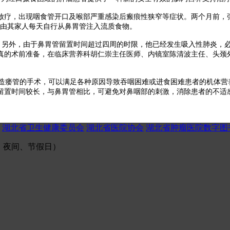
放疗，出现咽食管开口及喉部严重感染后瘢痕性狭窄等症状。两个月前，
后由其家人每天自行从鼻胃管注入流质食物。
另外，由于鼻胃管留置时间超过四周的时限，他已经发生吸入性肺炎，
真的术前准备，在临床营养科胡仁崇主任医师、内镜室陈清波主任、头颈
瘘管的手术，可以满足各种原因导致吞咽困难或进食困难患者的机体营
留置时间较长，与鼻胃管相比，可避免对鼻咽部的刺激，消除患者的不适
湖北省卫生健康委员会
湖北省医院协会
湖北省肿瘤医院数字图
（午间、夜间、节假日）