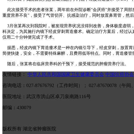
此次接受手术的患者张某，两年前在外院诊断“会厌癌”并接受了局部
重度营养不良”，接受了气管切开、抗感染治疗，同时放置鼻胃管，然
3月张某再次到我院时，被发现营养状况没得到改善，身体极度虚弱，
科决定，为其施行内镜下经皮穿刺胃造瘘术。确定治疗方案后，经过认
仅用二十分钟便完成了手术。
据悉，经皮内镜下胃造瘘术是一种在内镜引导下，经皮穿刺，放置胃造
简便快捷，安全，不需要特殊麻醉，且费用低等特点。同时，胃造瘘管
随后，张某将在临床营养科的干预下，接受规范的肿瘤营养疗法。
友情链接：
中华人民共和国国家卫生健康委员会
中国抗癌协会
咨询电话：027-87676792（工作时间）； 027-87670078
医院地址：武汉市洪山区卓刀泉南路116号
邮编：430079
版权所有 湖北省肿瘤医院