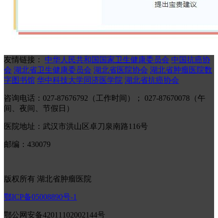
友情链接：
中华人民共和国国家卫生健康委员会
中国抗癌协
会
湖北省卫生健康委员会
湖北省医院协会
湖北省肿瘤医院数
字图书馆
华中科技大学同济医学院
湖北省抗癌协会
咨询电话：027-87676792（工作时间）； 027-87670078（午
间、夜间、节假日）
医院地址：武汉市洪山区卓刀泉南路116号
邮编：430079
版权所有 湖北省肿瘤医院
鄂ICP备05008890号-1
鄂公网安备42011102002144号