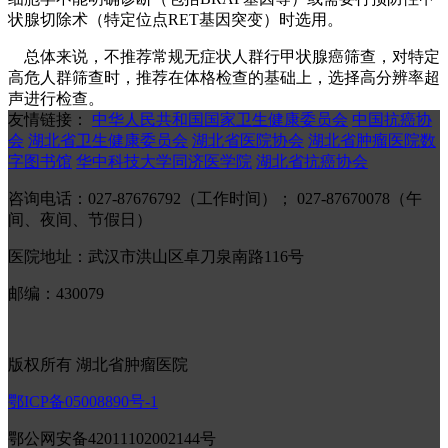
状腺切除术（特定位点RET基因突变）时选用。
总体来说，不推荐常规无症状人群行甲状腺癌筛查，对特定
高危人群筛查时，推荐在体格检查的基础上，选择高分辨率超
声进行检查。
友情链接：
中华人民共和国国家卫生健康委员会
中国抗癌协
会
湖北省卫生健康委员会
湖北省医院协会
湖北省肿瘤医院数
字图书馆
华中科技大学同济医学院
湖北省抗癌协会
咨询电话：027-87676792（工作时间）； 027-87670078（午
间、夜间、节假日）
医院地址：武汉市洪山区卓刀泉南路116号
邮编：430079
版权所有 湖北省肿瘤医院
鄂ICP备05008890号-1
鄂公网安备42011102002144号