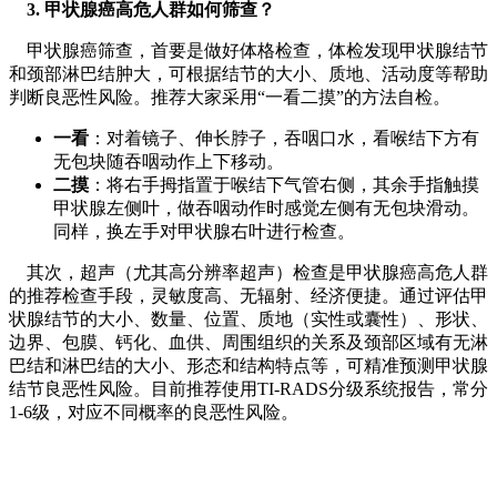
3. 甲状腺癌高危人群如何筛查？
甲状腺癌筛查，首要是做好体格检查，体检发现甲状腺结节
和颈部淋巴结肿大，可根据结节的大小、质地、活动度等帮助
判断良恶性风险。推荐大家采用“一看二摸”的方法自检。
一看
：对着镜子、伸长脖子，吞咽口水，看喉结下方有
无包块随吞咽动作上下移动。
二摸
：将右手拇指置于喉结下气管右侧，其余手指触摸
甲状腺左侧叶，做吞咽动作时感觉左侧有无包块滑动。
同样，换左手对甲状腺右叶进行检查。
其次，超声（尤其高分辨率超声）检查是甲状腺癌高危人群
的推荐检查手段，灵敏度高、无辐射、经济便捷。通过评估甲
状腺结节的大小、数量、位置、质地（实性或囊性）、形状、
边界、包膜、钙化、血供、周围组织的关系及颈部区域有无淋
巴结和淋巴结的大小、形态和结构特点等，可精准预测甲状腺
结节良恶性风险。目前推荐使用TI-RADS分级系统报告，常分
1-6级，对应不同概率的良恶性风险。