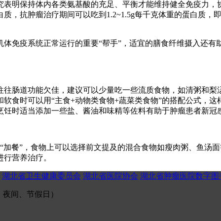
究表明保持体内各类氨基酸的充足、平衡才能维持健全免疫力，
白质，抗肿瘤治疗期间可以吃到1.2~1.5g每千克体重的蛋白质，即
免疫系统正常运行的重要“帮手”，适宜的膳食纤维摄入还有助于保
往肠道功能欠佳，建议可以少量吃一些流质食物，如清粥和梨
软食时可以用“主食+动物类食物+蔬菜类食物”的搭配公式，
烹饪时适当添加一些盐、酱油和味精等佐料有助于肿瘤患者新冠
“加餐”，食物上可以选择前文提及的混合食物如瘦肉粥、鱼汤
进行营养治疗。
湖北省卫生健康委员会
湖北省医院协会
湖北省肿瘤医院数字图
（午间、夜间、节假日）