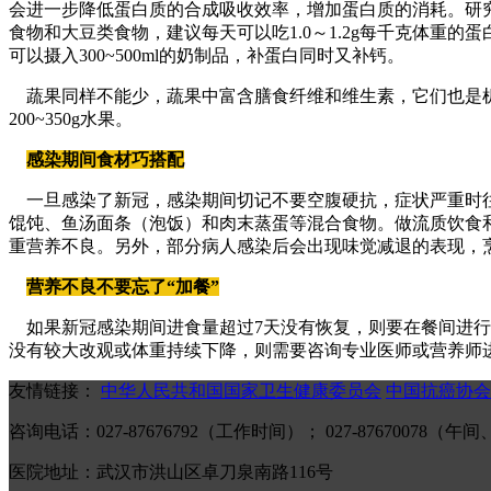
会进一步降低蛋白质的合成吸收效率，增加蛋白质的消耗。研
食物和大豆类食物，建议每天可以吃1.0～1.2g每千克体重的蛋
可以摄入300~500ml的奶制品，补蛋白同时又补钙。
蔬果同样不能少，蔬果中富含膳食纤维和维生素，它们也是机体
200~350g水果。
感染期间食材巧搭配
一旦感染了新冠，感染期间切记不要空腹硬抗，症状严重时往
馄饨、鱼汤面条（泡饭）和肉末蒸蛋等混合食物。做流质饮食和
重营养不良。另外，部分病人感染后会出现味觉减退的表现，
营养不良不要忘了“加餐”
如果新冠感染期间进食量超过7天没有恢复，则要在餐间进行
没有较大改观或体重持续下降，则需要咨询专业医师或营养师
友情链接：
中华人民共和国国家卫生健康委员会
中国抗癌协会
咨询电话：027-87676792（工作时间）； 027-87670078
医院地址：武汉市洪山区卓刀泉南路116号