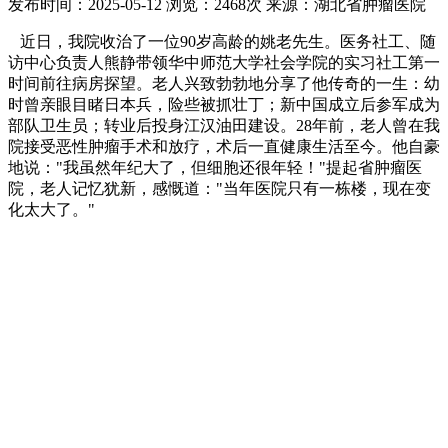
发布时间：2025-05-12
浏览：2468次
来源：湖北省肿瘤医院
近日，我院收治了一位90岁高龄的姚老先生。医务社工、随
访中心负责人熊静带领华中师范大学社会学院的实习社工第一
时间前往病房探望。老人兴致勃勃地分享了他传奇的一生：幼
时曾亲眼目睹日本兵，险些被抓壮丁；新中国成立后参军成为
部队卫生员；转业后投身江汉油田建设。28年前，老人曾在我
院接受恶性肿瘤手术和放疗，术后一直健康生活至今。他自豪
地说："我虽然年纪大了，但细胞还很年轻！"提起省肿瘤医
院，老人记忆犹新，感慨道："当年医院只有一栋楼，现在变
化太大了。"