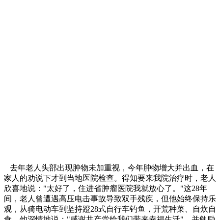
去年老人头部出现肿物未加重视，今年肿物增大并出血，在
家人的劝说下才到当地医院检查。得知要来我院治疗时，老人
欣喜地说："太好了，住进省肿瘤医院我就放心了。"这28年
间，老人曾遭遇高压电击事故导致双手残疾，但他始终保持乐
观，从骑电动车到坚持蹬28式自行车钓鱼，开荒种菜、自炊自
食。他深情地说："感谢共产党给我们带来幸福生活"，并勉励