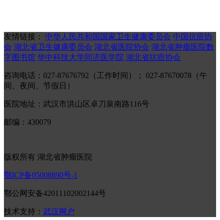
友情链接：
中华人民共和国国家卫生健康委员会
中国抗癌协
会
湖北省卫生健康委员会
湖北省医院协会
湖北省肿瘤医院数
字图书馆
华中科技大学同济医学院
湖北省抗癌协会
咨询电话：027-87676792（工作时间）； 027-87670078（午
间、夜间、节假日）
医院地址：武汉市洪山区卓刀泉南路116号
邮编：430079
版权所有 湖北省肿瘤医院
鄂ICP备05008890号-1
鄂公网安备42011102002144号
技术支持：
武汉网户