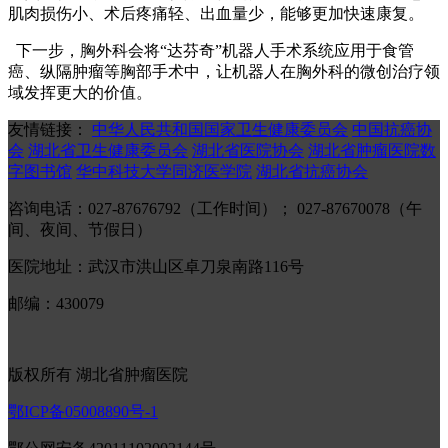
肌肉损伤小、术后疼痛轻、出血量少，能够更加快速康复。
下一步，胸外科会将“达芬奇”机器人手术系统应用于食管
癌、纵隔肿瘤等胸部手术中，让机器人在胸外科的微创治疗领
域发挥更大的价值。
友情链接：
中华人民共和国国家卫生健康委员会
中国抗癌协
会
湖北省卫生健康委员会
湖北省医院协会
湖北省肿瘤医院数
字图书馆
华中科技大学同济医学院
湖北省抗癌协会
咨询电话：027-87676792（工作时间）； 027-87670078（午
间、夜间、节假日）
医院地址：武汉市洪山区卓刀泉南路116号
邮编：430079
版权所有 湖北省肿瘤医院
鄂ICP备05008890号-1