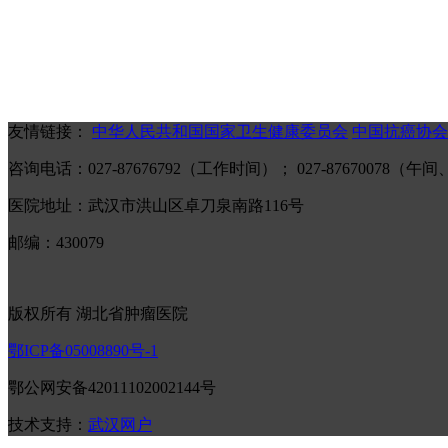
友情链接：
中华人民共和国国家卫生健康委员会
中国抗癌协会
咨询电话：027-87676792（工作时间）； 027-87670078
医院地址：武汉市洪山区卓刀泉南路116号
邮编：430079
版权所有 湖北省肿瘤医院
鄂ICP备05008890号-1
鄂公网安备42011102002144号
技术支持：
武汉网户