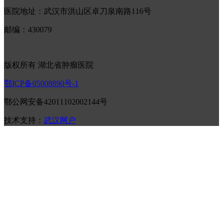
医院地址：武汉市洪山区卓刀泉南路116号
邮编：430079
版权所有 湖北省肿瘤医院
鄂ICP备05008890号-1
鄂公网安备42011102002144号
技术支持：
武汉网户