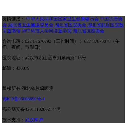
友情链接：
中华人民共和国国家卫生健康委员会
中国抗癌协
会
湖北省卫生健康委员会
湖北省医院协会
湖北省肿瘤医院数
字图书馆
华中科技大学同济医学院
湖北省抗癌协会
咨询电话：027-87676792（工作时间）； 027-87670078（午
间、夜间、节假日）
医院地址：武汉市洪山区卓刀泉南路116号
邮编：430079
版权所有 湖北省肿瘤医院
鄂ICP备05008890号-1
鄂公网安备42011102002144号
技术支持：
武汉网户