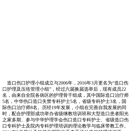
造口伤口护理小组成立与2006年，2016年3月更名为“造口伤
口护理及压疮管理小组”，经过六届换届选举后，现有成员22
名，由来自全院各病区的护理骨干组成，其中国际造口治疗师
5名，中华伤口造口失禁专科护士5名，省级专科护士3名，国
际伤口治疗师8名。历经19年发展，小组在完善自我发展的同
时，配合护理部成功举办省级继教培训班和大型造口患者阳光
之家多期、参与中华护理学会伤口造口专科护士、省级造口伤
口专科护士及院内专科护理培训的理论教学与临床带教工作。