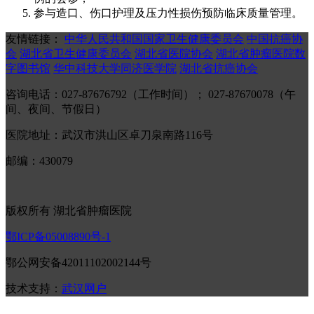
参与造口、伤口护理及压力性损伤预防临床质量管理。
友情链接：
中华人民共和国国家卫生健康委员会
中国抗癌协
会
湖北省卫生健康委员会
湖北省医院协会
湖北省肿瘤医院数
字图书馆
华中科技大学同济医学院
湖北省抗癌协会
咨询电话：027-87676792（工作时间）； 027-87670078（午
间、夜间、节假日）
医院地址：武汉市洪山区卓刀泉南路116号
邮编：430079
版权所有 湖北省肿瘤医院
鄂ICP备05008890号-1
鄂公网安备42011102002144号
技术支持：
武汉网户