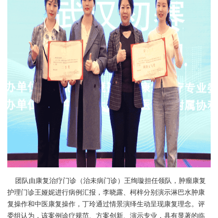
团队由康复治疗门诊（治未病门诊）王绚璇担任领队，肿瘤康复
护理门诊王娅妮进行病例汇报，李晓露、柯梓分别演示淋巴水肿康
复操作和中医康复操作，丁玲通过情景演绎生动呈现康复理念。评
委组认为，该案例诊疗规范、方案创新、演示专业，具有显著的临