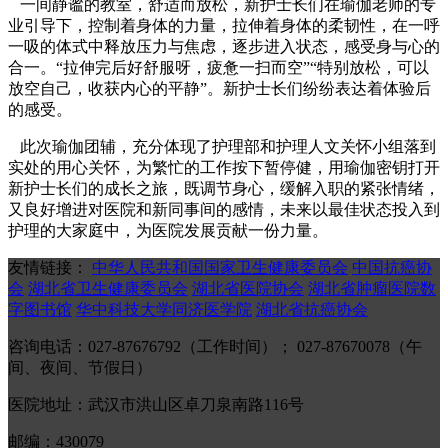
一间静谧的教室，舒适而放松，新护士长们在瑜伽老师的专
业引导下，控制着身体的力量，拉伸着身体的柔韧性，在一呼
一吸的体式中释放压力与焦虑，逐步进入状态，感受身与心的
合一。“拉伸完后好舒服呀，疲惫一扫而空”“特别放松，可以
放空自己，收获内心的平静”。新护士长们纷纷表达着体验后
的感受。
此次瑜伽团辅，充分体现了护理部和护理人文关怀小组落到
实处的用心关怀，为繁忙的工作按下暂停健，用瑜伽密钥打开
新护士长们的成长之旅，既调节身心，缓解入职的紧张情绪，
又良好增进对医院和新同事间的感情，未来以最佳状态投入到
护理的大家庭中，为医院发展贡献一份力量。
友情链接：
中华人民共和国国家卫生健康委员会
中国抗癌协
会
湖北省卫生健康委员会
湖北省医院协会
湖北省肿瘤医院数
字图书馆
华中科技大学同济医学院
湖北省抗癌协会
咨询电话：027-87676792（工作时间）； 027-87670078（午
间、夜间、节假日）
医院地址：武汉市洪山区卓刀泉南路116号
邮编：430079