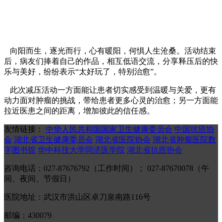
向阳而生，逐光而行，心有暖阳，何惧人生沧桑。活动结束
后，病友们捧着自己的作品，相互低语交流，分享释压后的快
乐与美好，纷纷表示“太好玩了，特别治愈”。
此次减压活动一方面能让患者切实感受到温暖与关爱，更有
动力面对肿瘤的挑战，带给患者更多心灵的治愈；另一方面能
拉近医患之间的距离，增加彼此的信任感。
友情链接：
中华人民共和国国家卫生健康委员会
中国抗癌协
会
湖北省卫生健康委员会
湖北省医院协会
湖北省肿瘤医院数
字图书馆
华中科技大学同济医学院
湖北省抗癌协会
咨询电话：027-87676792（工作时间）； 027-87670078（午
间、夜间、节假日）
医院地址：武汉市洪山区卓刀泉南路116号
邮编：430079