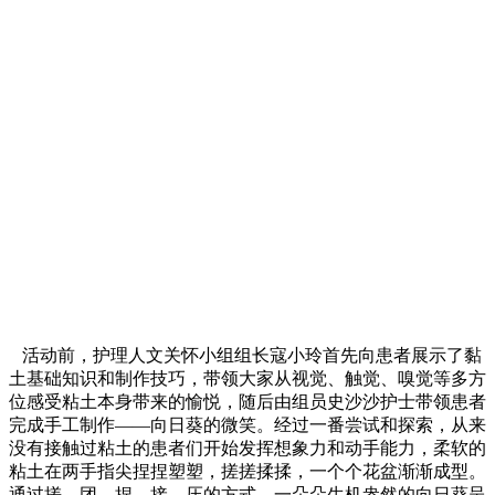
活动前，护理人文关怀小组组长寇小玲首先向患者展示了黏
土基础知识和制作技巧，带领大家从视觉、触觉、嗅觉等多方
位感受粘土本身带来的愉悦，随后由组员史沙沙护士带领患者
完成手工制作——向日葵的微笑。经过一番尝试和探索，从来
没有接触过粘土的患者们开始发挥想象力和动手能力，柔软的
粘土在两手指尖捏捏塑塑，搓搓揉揉，一个个花盆渐渐成型。
通过搓、团、捏、接、压的方式，一朵朵生机盎然的向日葵呈