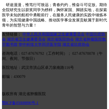
研途漫漫，惟笃行可致远；青春灼灼，惟奋斗可绽放。期待
全院研究生以获奖同学为榜样，胸怀家国、脚踏实地，在探索
医学未知的航程中勇毅前行，在服务人民健康的实践中锤炼本
领，为实现健康中国战略、推动医学事业发展贡献属于新时代
青年的智慧与力量！
友情链接：
中华人民共和国国家卫生健康委员会
中国抗癌协
会
湖北省卫生健康委员会
湖北省医院协会
湖北省肿瘤医院数
字图书馆
华中科技大学同济医学院
湖北省抗癌协会
咨询电话：027-87676792（工作时间）； 027-87670078（午
间、夜间、节假日）
医院地址：武汉市洪山区卓刀泉南路116号
邮编：430079
版权所有 湖北省肿瘤医院
鄂ICP备05008890号-1