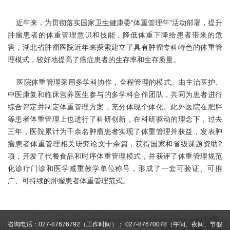
近年来，为贯彻落实国家卫生健康委“体重管理年”活动部署，提升
肿瘤患者的体重管理意识和技能，降低体重下降给患者带来的危
害，湖北省肿瘤医院近年来探索建立了具有肿瘤专科特色的体重管
理模式，较好地提高了癌症患者的生存率和生存质量。
医院体重管理采用多学科协作，全程管理的模式。由主治医护、
中医康复和临床营养医生参与的多学科合作团队，共同为患者进行
综合评定并制定体重管理方案，充分体现个体化。此外医院在肥胖
等患者体重管理上也进行了科研创新，在科研驱动的理念下，过去
三年，医院累计为千余名肿瘤患者实现了体重管理并获益，发表肿
瘤患者体重管理相关研究论文十余篇，获得国家和省级课题资助2
项，开发了代餐食品和时序体重管理模式，并获评了体重管理规范
化诊疗门诊和医学减重教学单位称号，形成了一套可验证、可推
广、可持续的肿瘤患者体重管理范式。
咨询电话：027-87676792（工作时间）； 027-87670078（午间、夜间、节假