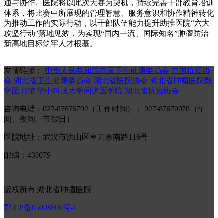
通与协作。医院将以此次大赛为契机，持续完善干部教育培训
体系，将比赛中所展现的管理智慧、服务意识和协作精神转化
为推动工作的实际行动，以干部队伍能力提升助推医院“六大
攻坚行动”落地见效，为实现“国内一流、国际知名”肿瘤防治
新高地目标筑牢人才根基。
友情链接：
中华人民共和国国家卫生健康委员会
中国抗癌协
会
湖北省卫生健康委员会
湖北省医院协会
湖北省肿瘤医院数
字图书馆
华中科技大学同济医学院
湖北省抗癌协会
咨询电话：027-87676792（工作时间）； 027-87670078（午
间、夜间、节假日）
医院地址：武汉市洪山区卓刀泉南路116号
邮编：430079
版权所有 湖北省肿瘤医院
鄂ICP备05008890号-1