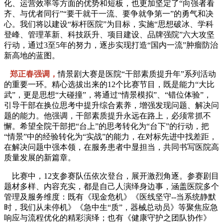
化、运营效率等方面的优势和短板，也更加坚定了“向强者看
齐、与优者同行”“要干就干一流、要争就争第一”的勇气和决
心。我们将以建设“标杆医院”为目标，实施“思想破冰、学科
登峰、管理革新、科技跃升、项目建设、品牌强院”六大攻坚
行动，通过3至5年的努力，逐步实现打造“国内一流”肿瘤防治
新高地的蓝图。
郑正春强调，
情景剧大赛是医院“干部素质提升年”系列活动
的重要一环。精心选拔出来的12个比赛节目，既是能力“大比
武”，更是思想“大碰撞”，将通过“情景模拟”、“错位体验”，
引导干部在换位思考中提升综合素养，增强发现问题、解决问
题的能力。他强调，干部素质提升永远在路上，必须常抓不
懈。希望全院干部把“台上”的思考转化为“台下”的行动，把
“情景”中的经验转化为“实战”的能力，在对标先进中找差距，
在解决问题中强本领，在服务患者中显担当，共同书写医院高
质量发展的新篇章。
比赛中，12支参赛队伍依次登台，展开激烈角逐。参赛剧目
题材多样、内容充实，都是自己人演绎身边事，涵盖医院多个
管理及服务维度：既有《现金危机》《医线坚守--当系统静默
时，我们从未停机》《急中生“质”，器械总动员》等聚焦应急
响应与流程优化的精彩演绎；也有《健康守护之团队协作》