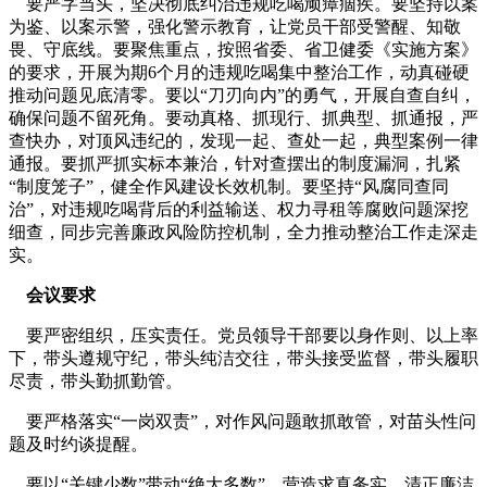
要严字当头，坚决彻底纠治违规吃喝顽瘴痼疾。要坚持以案
为鉴、以案示警，强化警示教育，让党员干部受警醒、知敬
畏、守底线。要聚焦重点，按照省委、省卫健委《实施方案》
的要求，开展为期6个月的违规吃喝集中整治工作，动真碰硬
推动问题见底清零。要以“刀刃向内”的勇气，开展自查自纠，
确保问题不留死角。要动真格、抓现行、抓典型、抓通报，严
查快办，对顶风违纪的，发现一起、查处一起，典型案例一律
通报。要抓严抓实标本兼治，针对查摆出的制度漏洞，扎紧
“制度笼子”，健全作风建设长效机制。要坚持“风腐同查同
治”，对违规吃喝背后的利益输送、权力寻租等腐败问题深挖
细查，同步完善廉政风险防控机制，全力推动整治工作走深走
实。
会议要求
要严密组织，压实责任。党员领导干部要以身作则、以上率
下，带头遵规守纪，带头纯洁交往，带头接受监督，带头履职
尽责，带头勤抓勤管。
要严格落实“一岗双责”，对作风问题敢抓敢管，对苗头性问
题及时约谈提醒。
要以“关键少数”带动“绝大多数”，营造求真务实、清正廉洁