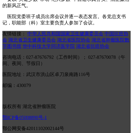
的新风正气。
医院党委班子成员出席会议并逐一表态发言。各党总支书
记，职能部（科）室主要负责人参加了会议。
友情链接：
中华人民共和国国家卫生健康委员会
中国抗癌协
会
湖北省卫生健康委员会
湖北省医院协会
湖北省肿瘤医院数
字图书馆
华中科技大学同济医学院
湖北省抗癌协会
咨询电话：027-87676792（工作时间）； 027-87670078（午
间、夜间、节假日）
医院地址：武汉市洪山区卓刀泉南路116号
邮编：430079
版权所有 湖北省肿瘤医院
鄂ICP备05008890号-1
鄂公网安备42011102002144号