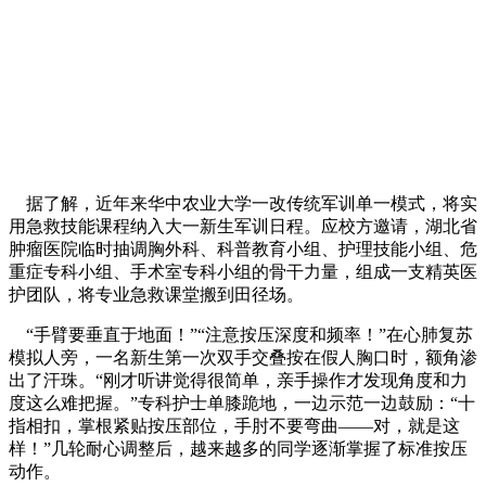
据了解，近年来华中农业大学一改传统军训单一模式，将实
用急救技能课程纳入大一新生军训日程。应校方邀请，湖北省
肿瘤医院临时抽调胸外科、科普教育小组、护理技能小组、危
重症专科小组、手术室专科小组的骨干力量，组成一支精英医
护团队，将专业急救课堂搬到田径场。
“手臂要垂直于地面！”“注意按压深度和频率！”在心肺复苏
模拟人旁，一名新生第一次双手交叠按在假人胸口时，额角渗
出了汗珠。“刚才听讲觉得很简单，亲手操作才发现角度和力
度这么难把握。”专科护士单膝跪地，一边示范一边鼓励：“十
指相扣，掌根紧贴按压部位，手肘不要弯曲——对，就是这
样！”几轮耐心调整后，越来越多的同学逐渐掌握了标准按压
动作。