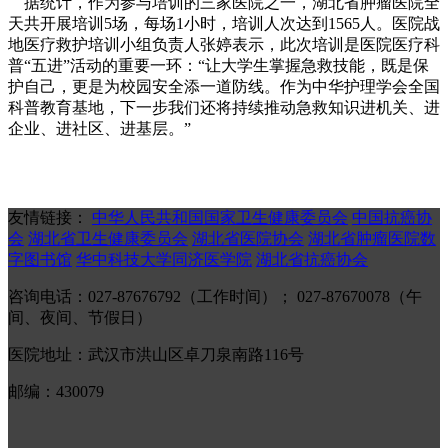
据统计，作为参与培训的三家医院之一，湖北省肿瘤医院全
天共开展培训5场，每场1小时，培训人次达到1565人。医院战
地医疗救护培训小组负责人张婷表示，此次培训是医院医疗科
普“五进”活动的重要一环：“让大学生掌握急救技能，既是保
护自己，更是为校园安全添一道防线。作为中华护理学会全国
科普教育基地，下一步我们还将持续推动急救知识进机关、进
企业、进社区、进基层。”
友情链接：
中华人民共和国国家卫生健康委员会
中国抗癌协
会
湖北省卫生健康委员会
湖北省医院协会
湖北省肿瘤医院数
字图书馆
华中科技大学同济医学院
湖北省抗癌协会
咨询电话：027-87676792（工作时间）； 027-87670078（午
间、夜间、节假日）
医院地址：武汉市洪山区卓刀泉南路116号
邮编：430079