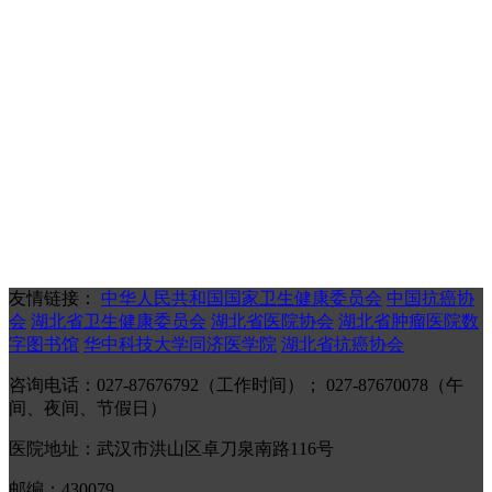
友情链接：
中华人民共和国国家卫生健康委员会
中国抗癌协
会
湖北省卫生健康委员会
湖北省医院协会
湖北省肿瘤医院数
字图书馆
华中科技大学同济医学院
湖北省抗癌协会
咨询电话：027-87676792（工作时间）； 027-87670078（午
间、夜间、节假日）
医院地址：武汉市洪山区卓刀泉南路116号
邮编：430079