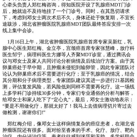
心牵头负责人郑红梅咨询，得知医院开设了乳腺癌MDT门诊
后，她就迫不及待地挂了一个门诊号。同时，在其恳切请求
下，考虑到邓女士两次术后不久，身体还处于恢复期，不宜长
途跋涉，湖北省肿瘤医院乳腺癌MDT团队最终答应安排一次
线上集中会诊。
1月16日上午，湖北省肿瘤医院乳腺癌首席专家吴新红，乳
腺中心医生郑红梅、金立亭，宫颈癌首席专家张慧峰，放疗科
医生邹宁，病理科医生方娜等人齐聚MDT诊室，通过腾讯会
议与邓女士及家人共同讨论分析病情及后续治疗方案。由于其
卵巢癌处于早中期，且肿瘤未侵犯到输卵管，因此专家团队讨
论认为卵巢癌术后不需要进行化疗；至于乳腺癌的情况，结合
其分期和分子病理类型，专家团队建议其进一步进行21基因检
测，评估复发风险，若风险低则同样不需要再化疗。这一场线
上多学科门诊持续30多分钟，专家们专业通俗的分析与解答，
给邓女士和家人吃下了“定心丸”，最后，邓女士激动地表示：
“要是不用做化疗，那就太好了！我马上去借病理切片寄过去
做检测，谢谢你们!”
郑红梅介绍，像邓女士这样病情复杂的癌症患者，在湖北省
肿瘤医院还有很多。面对纷至沓来的手术、化疗、放疗、靶向
治疗、内分泌治疗等，患者往往感到迷茫和无助，多学科联合