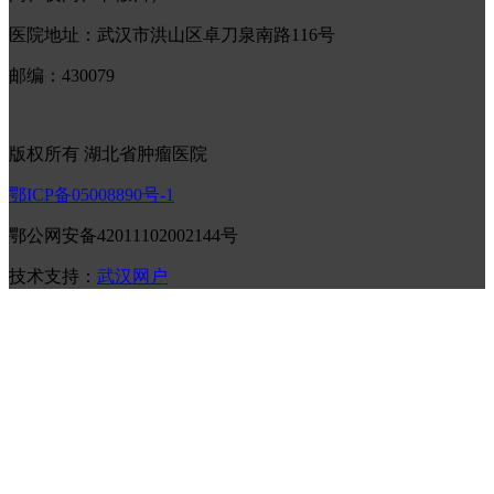
医院地址：武汉市洪山区卓刀泉南路116号
邮编：430079
版权所有 湖北省肿瘤医院
鄂ICP备05008890号-1
鄂公网安备42011102002144号
技术支持：
武汉网户