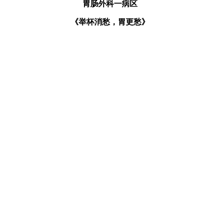
胃肠外科一病区
《举杯消愁，胃更愁》