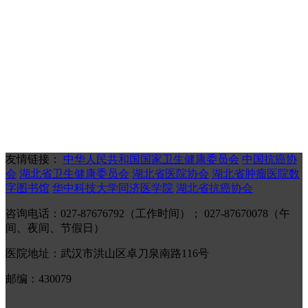
友情链接：
中华人民共和国国家卫生健康委员会
中国抗癌协
会
湖北省卫生健康委员会
湖北省医院协会
湖北省肿瘤医院数
字图书馆
华中科技大学同济医学院
湖北省抗癌协会
咨询电话：027-87676792（工作时间）； 027-87670078（午
间、夜间、节假日）
医院地址：武汉市洪山区卓刀泉南路116号
邮编：430079