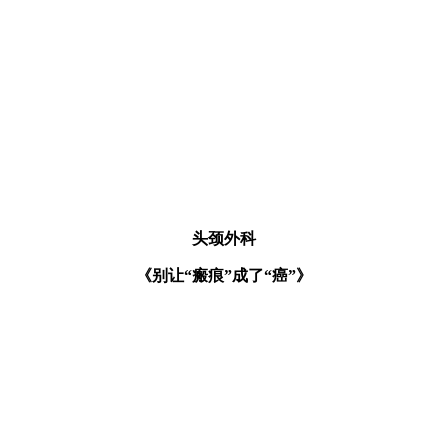
头颈外科
《别让“瘢痕”成了“癌”》