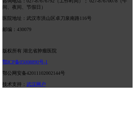
咨询电话：027-87676792（工作时间）； 027-87670078（午
间、夜间、节假日）
医院地址：武汉市洪山区卓刀泉南路116号
邮编：430079
版权所有 湖北省肿瘤医院
鄂ICP备05008890号-1
鄂公网安备42011102002144号
技术支持：
武汉网户