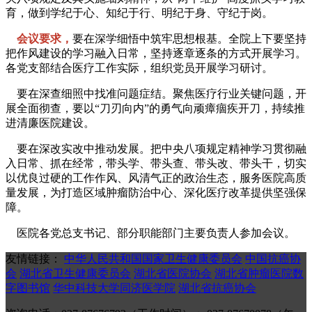
育，做到学纪于心、知纪于行、明纪于身、守纪于岗。
会议要求，
要在深学细悟中筑牢思想根基。全院上下要坚持
把作风建设的学习融入日常，坚持逐章逐条的方式开展学习。
各党支部结合医疗工作实际，组织党员开展学习研讨。
要在深查细照中找准问题症结。聚焦医疗行业关键问题，开
展全面彻查，要以“刀刃向内”的勇气向顽瘴痼疾开刀，持续推
进清廉医院建设。
要在深改实改中推动发展。把中央八项规定精神学习贯彻融
入日常、抓在经常，带头学、带头查、带头改、带头干，切实
以优良过硬的工作作风、风清气正的政治生态，服务医院高质
量发展，为打造区域肿瘤防治中心、深化医疗改革提供坚强保
障。
医院各党总支书记、部分职能部门主要负责人参加会议。
友情链接：
中华人民共和国国家卫生健康委员会
中国抗癌协
会
湖北省卫生健康委员会
湖北省医院协会
湖北省肿瘤医院数
字图书馆
华中科技大学同济医学院
湖北省抗癌协会