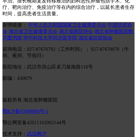
早治。擅长晚期复发转移难治的妇科恶性肿瘤包括手术、化
疗、靶向治疗、免疫治疗等在内的综合治疗，以延长患者生存
时间，提高患者生活质量。
友情链接：
中华人民共和国国家卫生健康委员会
中国抗癌协
会
湖北省卫生健康委员会
湖北省医院协会
湖北省肿瘤医院数
字图书馆
华中科技大学同济医学院
湖北省抗癌协会
咨询电话：027-87676792（工作时间）； 027-87670078（午
间、夜间、节假日）
医院地址：武汉市洪山区卓刀泉南路116号
邮编：430079
版权所有 湖北省肿瘤医院
鄂ICP备05008890号-1
鄂公网安备42011102002144号
技术支持：
武汉网户