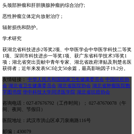
头颈部肿瘤和肝胆胰腺肿瘤的综合治疗;
恶性肿瘤立体定向放射治疗 ;
辐射损伤和防护。
学术研究
获湖北省科技进步2等奖2项、中华医学会中华医学科技二等奖
1项、深圳市科技进步一等奖1项、获广东省科学技术3等奖1
项；湖北省突出贡献中青年专家、湖北省政府津贴及荆楚名医
获得者；近年来发表SCI论文50余篇，最高影响因子19.2分。
友情链接：
中华人民共和国国家卫生健康委员会
中国抗癌协
会
湖北省卫生健康委员会
湖北省医院协会
湖北省肿瘤医院数
字图书馆
华中科技大学同济医学院
湖北省抗癌协会
咨询电话：027-87676792（工作时间）； 027-87670078（午
间、夜间、节假日）
医院地址：武汉市洪山区卓刀泉南路116号
邮编：430079