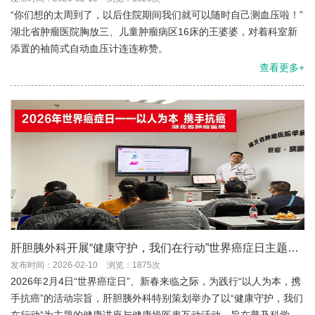
“你们想的太周到了，以后住院期间我们就可以随时自己测血压啦！”
湖北省肿瘤医院胸放三、儿童肿瘤病区16床的王婆婆，对着科室新
添置的袖筒式自动血压计连连称赞。
查看更多+
肝胆胰外科开展“健康守护，我们在行动”世界癌症日主题活
动
发布时间：2026-02-10
浏览：1875次
2026年2月4日“世界癌症日”、新春来临之际，为践行“以人为本，携
手抗癌”的活动宗旨，肝胆胰外科特别策划举办了以“健康守护，我们