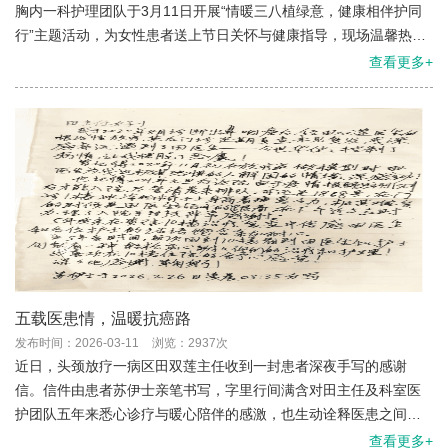
胸内一科护理团队于3月11日开展“情暖三八植绿意，健康相伴护同
行”主题活动，为女性患者送上节日关怀与健康指导，现场温馨热
烈，获一致好评。
查看更多+
五载医患情，温暖抗癌路
发布时间：2026-03-11
浏览：2937次
近日，头颈放疗一病区田双莲主任收到一封患者深夜手写的感谢
信。信件由患者苏伊士亲笔书写，字里行间满含对田主任及科室医
护团队五年来悉心诊疗与暖心陪伴的感激，也生动诠释医患之间超
越治疗本身的信任与温情。
查看更多+