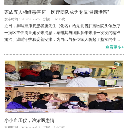
家族五人相继患癌 同一医疗团队成为专属“健康港湾”
发布时间：2026-02-25
浏览：8235次
近日，鼻咽癌康复患者唐先生（化名）给湖北省肿瘤医院头颈放疗
一病区主任周亚娟发来消息，感谢其与团队多年来用一次次的精准
施治、温暖守护和妥善安排，为自己与多位家人筑起了坚实的生命
防线。
查看更多+
小小血压仪，浓浓医患情
发布时间：2026-02-10
浏览：1826次