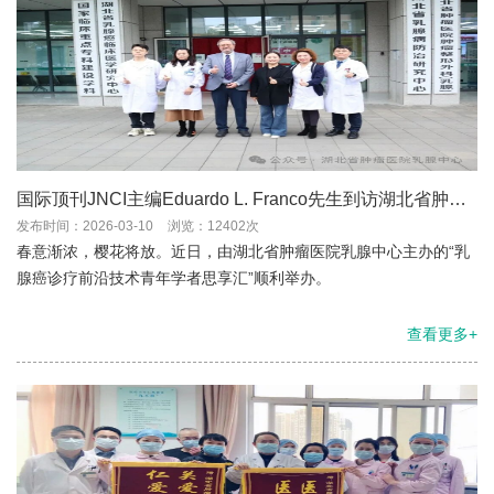
国际顶刊JNCI主编Eduardo L. Franco先生到访湖北省肿瘤
医院乳腺中心，共话乳腺癌诊疗与科研前沿
发布时间：2026-03-10
浏览：12402次
春意渐浓，樱花将放。近日，由湖北省肿瘤医院乳腺中心主办的“乳
腺癌诊疗前沿技术青年学者思享汇”顺利举办。
查看更多+