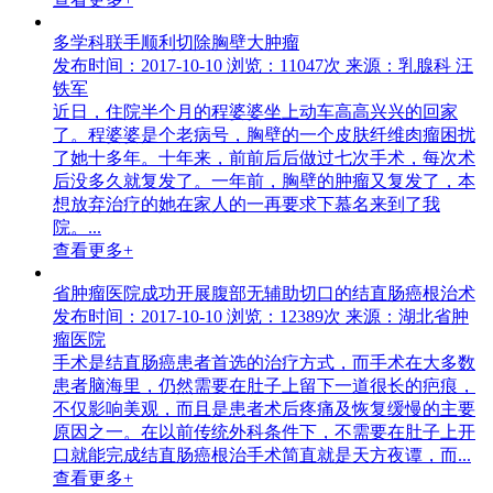
多学科联手顺利切除胸壁大肿瘤
发布时间：2017-10-10
浏览：11047次
来源：乳腺科 汪
铁军
近日，住院半个月的程婆婆坐上动车高高兴兴的回家
了。程婆婆是个老病号，胸壁的一个皮肤纤维肉瘤困扰
了她十多年。十年来，前前后后做过七次手术，每次术
后没多久就复发了。一年前，胸壁的肿瘤又复发了，本
想放弃治疗的她在家人的一再要求下慕名来到了我
院。...
查看更多+
省肿瘤医院成功开展腹部无辅助切口的结直肠癌根治术
发布时间：2017-10-10
浏览：12389次
来源：湖北省肿
瘤医院
手术是结直肠癌患者首选的治疗方式，而手术在大多数
患者脑海里，仍然需要在肚子上留下一道很长的疤痕，
不仅影响美观，而且是患者术后疼痛及恢复缓慢的主要
原因之一。在以前传统外科条件下，不需要在肚子上开
口就能完成结直肠癌根治手术简直就是天方夜谭，而...
查看更多+