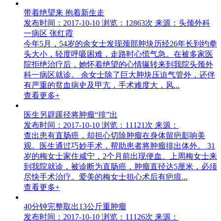
带着绝望来 抱着新生走
发布时间：2017-10-10
浏览：12863次
来源：头颈外科
一病区 张红霞
今年5月，54岁的余女士发现颈部肿块历经26年长到约拳
头大小，轻度呼吸困难，走路时心慌气急。在被多家医
院拒绝治疗后，她怀着绝望的心情辗转来到我院头颈外
科一病区就诊。 余女士除了巨大肿块压迫气管外，还伴
有严重的贫血病史及甲亢，手术难度大，风...
查看更多+
医生另辟蹊径将肿瘤“排”出
发布时间：2017-10-10
浏览：11121次
来源：
查出患有直肠癌，却担心切除肿瘤在身体留疤影响美
观。医生通过巧妙手术，帮助患者将肿瘤排出体外。 31
岁的梅女士家住咸宁，2个月前出现便血。上周梅女士来
到我院就诊，被诊断为直肠癌，肿瘤直径达5厘米，必须
尽快手术治疗。爱美的梅女士担心术后有疤痕...
查看更多+
40分钟完整取出13公斤重肿瘤
发布时间：2017-10-10
浏览：11126次
来源：