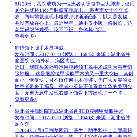
8月28日，我院成功为一位患者切除腹中巨大肿瘤，仅用
40分钟就将13公斤肿瘤完整取出。 患者李女士今年45
岁，两年前就发现小腹硬邦邦渐渐凸起，以为是发福，
并没有放在心上。最近半年，她不仅小腹一路疯长，还
老觉得腹胀难受、吃不下饭，身体其他部...
查看更多+
腔镜颌下腺手术显神威
发布时间：2017-07-11
浏览：11694次
来源：湖北省肿
瘤医院 头颈外科二病区 胡兰
近日，我院头颈外科运用腔镜颌下腺手术成功为患者切
除肿瘤。 这是继腔镜甲状腺手术的又一重大突破，其创
面小，恢复快，且不留任何手术痕迹，为广大爱美的女
性患者带来了福音。患者小英是正值青春年华的美丽少
女，无奈无意中发现右侧下颌骨下方出现了一个肿...
查看更多+
湖北省肿瘤医院完成湖北省首例3D腔镜甲状腺手术
发布时间：2017-07-11
浏览：11640次
来源：湖北省肿
瘤医院
（2014年7月9日荆楚网讯）医生、助手和护士全部黑超
遮面，仿佛一个个网游大侠，手术室也仿佛成为电游战