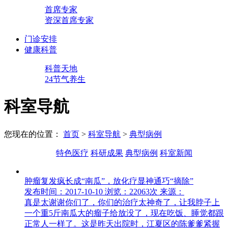
首席专家
资深首席专家
门诊安排
健康科普
科普天地
24节气养生
科室导航
您现在的位置：
首页
>
科室导航
>
典型病例
特色医疗
科研成果
典型病例
科室新闻
肿瘤复发疯长成“南瓜”，放化疗显神通巧“摘除”
发布时间：2017-10-10
浏览：22063次
来源：
真是太谢谢你们了，你们的治疗太神奇了，让我脖子上
一个重5斤南瓜大的瘤子给放没了，现在吃饭、睡觉都跟
正常人一样了。这是昨天出院时，江夏区的陈爹爹紧握