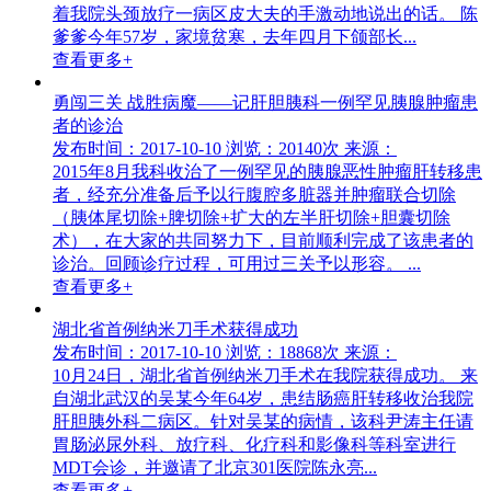
着我院头颈放疗一病区皮大夫的手激动地说出的话。 陈
爹爹今年57岁，家境贫寒，去年四月下颌部长...
查看更多+
勇闯三关 战胜病魔——记肝胆胰科一例罕见胰腺肿瘤患
者的诊治
发布时间：2017-10-10
浏览：20140次
来源：
2015年8月我科收治了一例罕见的胰腺恶性肿瘤肝转移患
者，经充分准备后予以行腹腔多脏器并肿瘤联合切除
（胰体尾切除+脾切除+扩大的左半肝切除+胆囊切除
术），在大家的共同努力下，目前顺利完成了该患者的
诊治。回顾诊疗过程，可用过三关予以形容。 ...
查看更多+
湖北省首例纳米刀手术获得成功
发布时间：2017-10-10
浏览：18868次
来源：
10月24日，湖北省首例纳米刀手术在我院获得成功。 来
自湖北武汉的吴某今年64岁，患结肠癌肝转移收治我院
肝胆胰外科二病区。针对吴某的病情，该科尹涛主任请
胃肠泌尿外科、放疗科、化疗科和影像科等科室进行
MDT会诊，并邀请了北京301医院陈永亮...
查看更多+