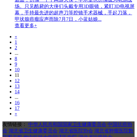
场。只见酷毙的大侠们头戴专用3D眼镜，紧盯3D电视屏
幕，手持最先进的超声刀等腔镜手术器械，手起刀落，
甲状腺癌瘤应声而除7月7日，小蓝姑娘...
查看更多+
«
1
2
...
8
9
10
11
12
13
14
...
16
17
»
友情链接：
中华人民共和国国家卫生健康委员会
中国抗癌协
会
湖北省卫生健康委员会
湖北省医院协会
湖北省肿瘤医院数