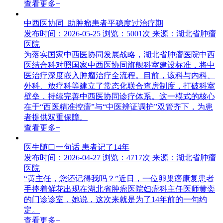
查看更多+
中西医协同 助肿瘤患者平稳度过治疗期
发布时间：2026-05-25
浏览：5001次
来源：湖北省肿瘤
医院
为落实国家中西医协同发展战略，湖北省肿瘤医院中西
医结合科对照国家中西医协同旗舰科室建设标准，将中
医治疗深度嵌入肿瘤治疗全流程。目前，该科与内科、
外科、放疗科等建立了常态化联合查房制度，打破科室
壁垒，持续完善中西医协同诊疗体系。这一模式的核心
在于“西医精准控瘤”与“中医辨证调护”双管齐下，为患
者提供双重保障。
查看更多+
医生随口一句话 患者记了14年
发布时间：2026-04-27
浏览：4717次
来源：湖北省肿瘤
医院
“黄主任，您还记得我吗？”近日，一位卵巢癌康复患者
手捧着鲜花出现在湖北省肿瘤医院妇瘤科主任医师黄奕
的门诊诊室，她说，这次来就是为了14年前的一句约
定。
查看更多+