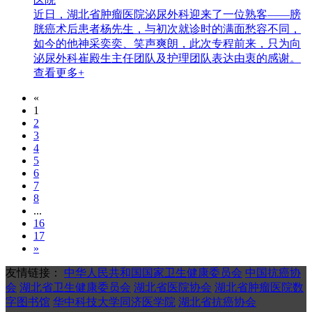
近日，湖北省肿瘤医院泌尿外科迎来了一位熟客——膀
胱癌术后患者杨先生，与初次就诊时的满面愁容不同，
如今的他神采奕奕、笑声爽朗，此次专程前来，只为向
泌尿外科崔殿生主任团队及护理团队表达由衷的感谢。
查看更多+
«
1
2
3
4
5
6
7
8
...
16
17
»
友情链接：
中华人民共和国国家卫生健康委员会
中国抗癌协
会
湖北省卫生健康委员会
湖北省医院协会
湖北省肿瘤医院数
字图书馆
华中科技大学同济医学院
湖北省抗癌协会