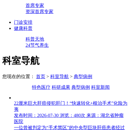
首席专家
资深首席专家
门诊安排
健康科普
科普天地
24节气养生
科室导航
您现在的位置：
首页
>
科室导航
>
典型病例
特色医疗
科研成果
典型病例
科室新闻
22厘米巨大肝癌侵犯肝门！“快速转化+根治手术”化险为
夷
发布时间：2026-07-30
浏览：480次
来源：湖北省肿瘤
医院
一位曾被判定为“手术禁区”的中央型巨块肝癌患者经过