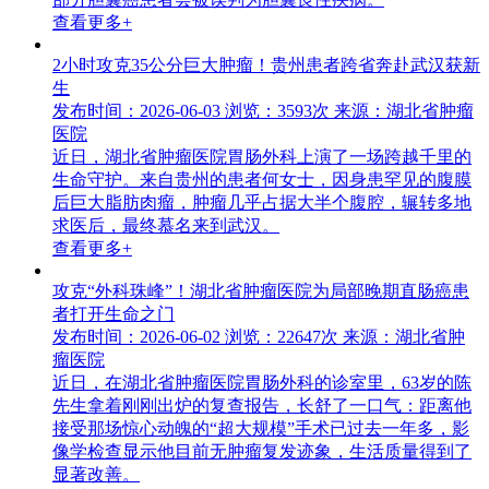
查看更多+
2小时攻克35公分巨大肿瘤！贵州患者跨省奔赴武汉获新
生
发布时间：2026-06-03
浏览：3593次
来源：湖北省肿瘤
医院
近日，湖北省肿瘤医院胃肠外科上演了一场跨越千里的
生命守护。来自贵州的患者何女士，因身患罕见的腹膜
后巨大脂肪肉瘤，肿瘤几乎占据大半个腹腔，辗转多地
求医后，最终慕名来到武汉。
查看更多+
攻克“外科珠峰”！湖北省肿瘤医院为局部晚期直肠癌患
者打开生命之门
发布时间：2026-06-02
浏览：22647次
来源：湖北省肿
瘤医院
近日，在湖北省肿瘤医院胃肠外科的诊室里，63岁的陈
先生拿着刚刚出炉的复查报告，长舒了一口气：距离他
接受那场惊心动魄的“超大规模”手术已过去一年多，影
像学检查显示他目前无肿瘤复发迹象，生活质量得到了
显著改善。