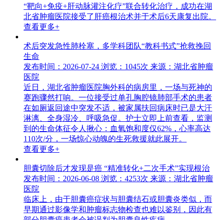
“靶向+免疫+肝动脉灌注化疗”联合转化治疗，成功在湖
北省肿瘤医院接受了肝癌根治术并于术后6天康复出院。
查看更多+
术后突发急性肺栓塞，多学科团队“教科书式”抢救挽回
生命
发布时间：2026-07-24
浏览：1045次
来源：湖北省肿瘤
医院
近日，湖北省肿瘤医院胸外科的病房里，一场与死神的
赛跑骤然打响。一位接受过单孔胸腔镜肺部手术的患者
在如厕返回途中突发不适，被家属扶回病床时已是大汗
淋漓、全身湿冷、呼吸急促。护士立即上前查看，监测
到的生命体征令人揪心：血氧饱和度仅62%，心率高达
110次/分，一场惊心动魄的生死救援就此展开。
查看更多+
胆囊切除后才发现是癌 “精准转化+二次手术”实现根治
发布时间：2026-06-08
浏览：4253次
来源：湖北省肿瘤
医院
临床上，由于胆囊癌症状与胆囊结石或胆囊炎类似，而
早期通过影像学和肿瘤标志物检查也难以鉴别，因此有
部分胆囊癌患者会被误判为胆囊良性疾病。