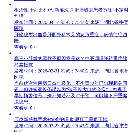
根治性肝切除术+创新灌洗 为肝癌破裂患者拆除“不定时
炸弹”
发布时间：2026-04-14
浏览：7547次
来源：湖北省肿瘤
医院
肝癌破裂出血是肝胆外科常见的急危重症，病情往往凶
险。
查看更多+
高三小胖墩的黑脖子原因竟是这？中医调理逆转重度胰
岛素抵抗
发布时间：2026-03-31
浏览：7440次
来源：湖北省肿瘤
医院
当前代谢性疾病日益年轻化，不少青少年已出现相关问
题，但许多家长仍误以为“孩子长大自然会瘦”，忽视了
早期预警信号。殊不知若不及时干预，可能埋下严重健
康隐患。
查看更多+
原位新膀胱手术+精准护理 助泥瓦工重返工地
发布时间：2026-03-23
浏览：7043次
来源：湖北省肿瘤
医院