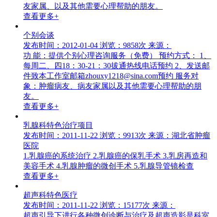
友家属、以及其他需要心理帮助的朋友。
查看更多+
个别会谈
发布时间：2012-01-04
浏览：9858次
来源：
功 能：提供个别心理咨询服务（免费） 预约方式： 1、
每周二、四18：30-21：30拔通热线电话预约 2、发送邮
件致本工作室邮箱zhouxy1218@sina.com预约 服务对
象：肿瘤病友、病友家属以及其他需要心理帮助的朋
友。
查看更多+
乳腺科特色治疗项目
发布时间：2011-11-22
浏览：9913次
来源：湖北省肿瘤
医院
1.乳腺癌的系统治疗 2.乳腺癌的保乳手术 3.乳房再造和
美容手术 4.乳腺肿瘤的微创手术 5.乳腺导管镜检查
查看更多+
超声科特色医疗
发布时间：2011-11-22
浏览：15177次
来源：
超声引导下进行各种微创诊断与治疗及超声造影是科室