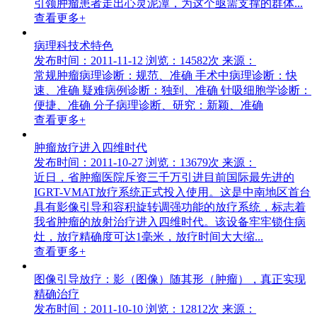
引领肿瘤患者走出心灵泥潭，为这个亟需支撑的群体...
查看更多+
病理科技术特色
发布时间：2011-11-12
浏览：14582次
来源：
常规肿瘤病理诊断：规范、准确 手术中病理诊断：快
速、准确 疑难病例诊断：独到、准确 针吸细胞学诊断：
便捷、准确 分子病理诊断、研究：新颖、准确
查看更多+
肿瘤放疗进入四维时代
发布时间：2011-10-27
浏览：13679次
来源：
近日，省肿瘤医院斥资三千万引进目前国际最先进的
IGRT-VMAT放疗系统正式投入使用。这是中南地区首台
具有影像引导和容积旋转调强功能的放疗系统，标志着
我省肿瘤的放射治疗进入四维时代。该设备牢牢锁住病
灶，放疗精确度可达1毫米，放疗时间大大缩...
查看更多+
图像引导放疗：影（图像）随其形（肿瘤），真正实现
精确治疗
发布时间：2011-10-10
浏览：12812次
来源：