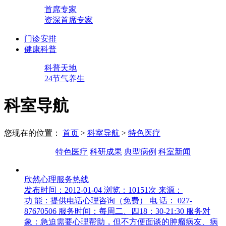
首席专家
资深首席专家
门诊安排
健康科普
科普天地
24节气养生
科室导航
您现在的位置：
首页
>
科室导航
>
特色医疗
特色医疗
科研成果
典型病例
科室新闻
欣然心理服务热线
发布时间：2012-01-04
浏览：10151次
来源：
功 能：提供电话心理咨询（免费） 电 话： 027-
87670506 服务时间：每周二、四18：30-21:30 服务对
象：急迫需要心理帮助，但不方便面谈的肿瘤病友、病