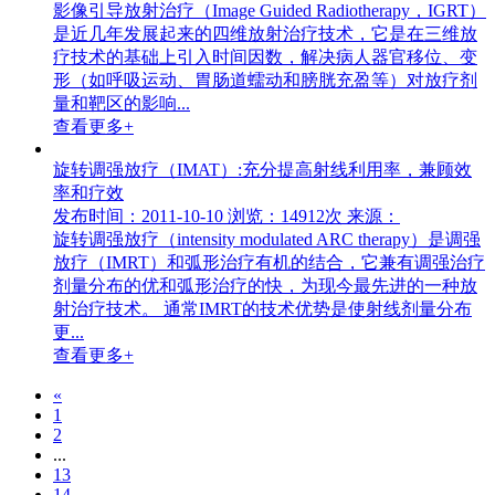
影像引导放射治疗（Image Guided Radiotherapy，IGRT）
是近几年发展起来的四维放射治疗技术，它是在三维放
疗技术的基础上引入时间因数，解决病人器官移位、变
形（如呼吸运动、胃肠道蠕动和膀胱充盈等）对放疗剂
量和靶区的影响...
查看更多+
旋转调强放疗（IMAT）:充分提高射线利用率，兼顾效
率和疗效
发布时间：2011-10-10
浏览：14912次
来源：
旋转调强放疗（intensity modulated ARC therapy）是调强
放疗（IMRT）和弧形治疗有机的结合，它兼有调强治疗
剂量分布的优和弧形治疗的快，为现今最先进的一种放
射治疗技术。 通常IMRT的技术优势是使射线剂量分布
更...
查看更多+
«
1
2
...
13
14