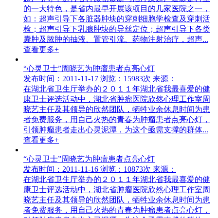
的一大特色，是省内最早开展该项目的几家医院之一，
如：超声引导下各脏器肿块的穿刺细胞学检查及穿刺活
检；超声引导下乳腺肿块的导丝定位；超声引导下各类
囊肿及脓肿的抽液、置管引流、药物注射治疗，超声...
查看更多+
“心灵卫士”周晓艺为肿瘤患者点亮心灯
发布时间：2011-11-17
浏览：15983次
来源：
在湖北省卫生厅举办的２０１１年湖北省我最喜爱的健
康卫士评选活动中，湖北省肿瘤医院欣然心理工作室周
晓艺主任及其领导的欣然团队，牺牲业余休息时间为患
者免费服务，用自己火热的青春为肿瘤患者点亮心灯，
引领肿瘤患者走出心灵泥潭，为这个亟需支撑的群体...
查看更多+
“心灵卫士”周晓艺为肿瘤患者点亮心灯
发布时间：2011-11-16
浏览：10873次
来源：
在湖北省卫生厅举办的２０１１年湖北省我最喜爱的健
康卫士评选活动中，湖北省肿瘤医院欣然心理工作室周
晓艺主任及其领导的欣然团队，牺牲业余休息时间为患
者免费服务，用自己火热的青春为肿瘤患者点亮心灯，