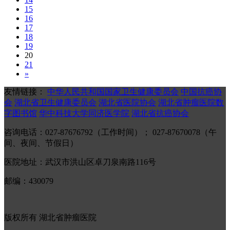
15
16
17
18
19
20
21
»
友情链接：
中华人民共和国国家卫生健康委员会
中国抗癌协
会
湖北省卫生健康委员会
湖北省医院协会
湖北省肿瘤医院数
字图书馆
华中科技大学同济医学院
湖北省抗癌协会
咨询电话：027-87676792（工作时间）； 027-87670078（午
间、夜间、节假日）
医院地址：武汉市洪山区卓刀泉南路116号
邮编：430079
版权所有 湖北省肿瘤医院