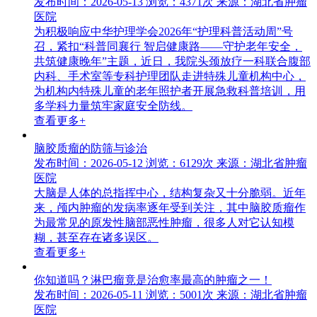
发布时间：2026-05-13
浏览：4371次
来源：湖北省肿瘤
医院
为积极响应中华护理学会2026年“护理科普活动周”号
召，紧扣“科普同襄行 智启健康路——守护老年安全，
共筑健康晚年”主题，近日，我院头颈放疗一科联合腹部
内科、手术室等专科护理团队走进特殊儿童机构中心，
为机构内特殊儿童的老年照护者开展急救科普培训，用
多学科力量筑牢家庭安全防线。
查看更多+
脑胶质瘤的防筛与诊治
发布时间：2026-05-12
浏览：6129次
来源：湖北省肿瘤
医院
大脑是人体的总指挥中心，结构复杂又十分脆弱。近年
来，颅内肿瘤的发病率逐年受到关注，其中脑胶质瘤作
为最常见的原发性脑部恶性肿瘤，很多人对它认知模
糊，甚至存在诸多误区。
查看更多+
你知道吗？淋巴瘤竟是治愈率最高的肿瘤之一！
发布时间：2026-05-11
浏览：5001次
来源：湖北省肿瘤
医院