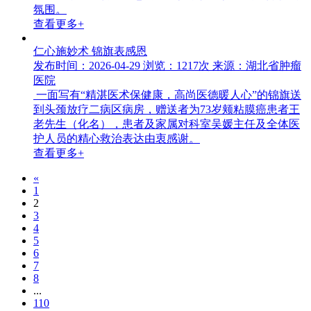
氛围。
查看更多+
仁心施妙术 锦旗表感恩
发布时间：2026-04-29
浏览：1217次
来源：湖北省肿瘤
医院
一面写有“精湛医术保健康，高尚医德暖人心”的锦旗送
到头颈放疗二病区病房，赠送者为73岁颊粘膜癌患者王
老先生（化名），患者及家属对科室吴媛主任及全体医
护人员的精心救治表达由衷感谢。
查看更多+
«
1
2
3
4
5
6
7
8
...
110