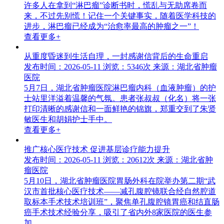
许多人在拿到“淋巴瘤”诊断书时，慌乱与无助席卷而
来，不过先别慌！记住一个关键事实，随着医学科技的
进步，淋巴瘤已经成为“治愈率最高的肿瘤之一”！
查看更多+
从重度昏迷到生活自理，一封感谢信背后的生命重启
发布时间：2026-05-11
浏览：5346次
来源：湖北省肿瘤
医院
5月7日，湖北省肿瘤医院淋巴瘤内科（血液肿瘤）的护
士站里洋溢着温馨的气氛。患者张叔叔（化名）将一张
打印清晰的感谢信和一面鲜艳的锦旗，郑重交到了朱贤
敏医生和胡娟护士手中。
查看更多+
推广核心医疗技术 促进基层诊疗能力提升
发布时间：2026-05-11
浏览：20612次
来源：湖北省肿
瘤医院
5月10日，湖北省肿瘤医院胃肠外科在院举办第二期“武
汉市首批核心医疗技术——减孔腹腔镜联合经自然腔道
取标本手术技术培训班”，聚焦单孔腹腔镜胃癌和结直肠
癌手术技术经验分享，吸引了省内外8家医院的医生参
加。