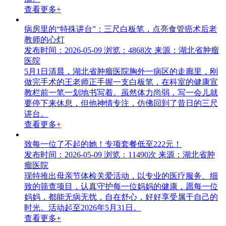
查看更多+
病房里的“特殊讲台”：三尺白板笔，点亮食管癌术后老
教师的心灯
发布时间：2026-05-09
浏览：4868次
来源：湖北省肿瘤
医院
5月1日清晨，湖北省肿瘤医院胸外一病区的走廊里，刚
做完手术的王老师正手握一支白板笔，在科室的健康宣
教栏前一笔一划地书写着。虽然体力尚弱，写一会儿就
要停下来休息，但他神情专注，仿佛回到了昔日的三尺
讲台。
查看更多+
致每一位了不起的她！专项套餐低至222元！
发布时间：2026-05-09
浏览：11490次
来源：湖北省肿
瘤医院
现特推出母亲节体检关爱活动，以专业的医疗服务、细
致的筛查项目，认真守护每一位妈妈的健康，愿每一位
妈妈，都能无病无扰，自在舒心，好好享受属于自己的
时光。活动起至2026年5月31日。
查看更多+