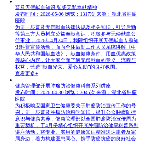
普及无偿献血知识 弘扬无私奉献精神
发布时间：2026-05-06
浏览：1317次
来源：湖北省肿瘤
医院
为进一步普及无偿献血法律法规及相关知识，引导后勤
等第三方人员树立公益奉献意识，积极参与无偿献血公
益事业，2026年4月24日，我院组织开展无偿献血专题知
识科普宣传活动，面向全体后勤工作人员系统讲解《中
华人民共和国献血法》、献血健康条件、用血优惠政策
等核心内容，让大家全面了解无偿献血的意义、流程与
权益，营造“献血光荣、爱心互助”的良好氛围。
查看更多+
健康管理部开展肿瘤防治健康科普系列讲座
发布时间：2026-04-30
浏览：3045次
来源：湖北省肿瘤
医院
为积极响应国家卫生健康委关于肿瘤防治宣传工作的号
召，进一步普及肿瘤防治科学知识，提升公众肿瘤防控
意识与健康素养，健康管理部以全国肿瘤防治宣传周为
重要契机，于4月份精心组织开展肿瘤防治健康科普系列
讲座活动，将专业、实用的健康知识精准送达患者及家
属身边，着力构建医患同心、携手防癌抗癌的良好社会