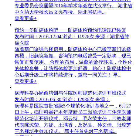
专业委员会换届暨2016年学术年会在武汉举行。 湖北省
中医药大学校长吕文亮教授、湖北省抗癌...
查看更多+
预约一份防癌体检吧——防癌体检预约电话现已恢复
发布时间：2016-12-04
浏览：11926次
来源：湖北省肿
瘤医院
随着新门诊综合楼启用，防癌体检中心已搬至新门诊楼
四楼，旧颜换新颜。咨询预约电话曾受一定影响，现已
恢复正常使用。 合理的布局，温馨的诊疗环境，个性化
的体检套餐，让防癌体检更加舒适、贴心！防癌体检中
心后期升级工作将持续进行，邀您一同关注！ 早...
查看更多+
病理科举办岗前培训与住院医师规范化培训开班仪式
发布时间：2016-06-30
浏览：12986次
来源：
病理科是医院首批省级5个规范化培训基地之一，6月27
日上午，病理科举行本年度新员工岗前培训与住院医师
规范化培训开班仪式。邓云特、毛永荣主任，带教老师
代表陈琼荣、方娜、王满香，及况晶、孙文佳、阳琼芝
三名规培生参加仪式。 邓主任首先对三名新成...