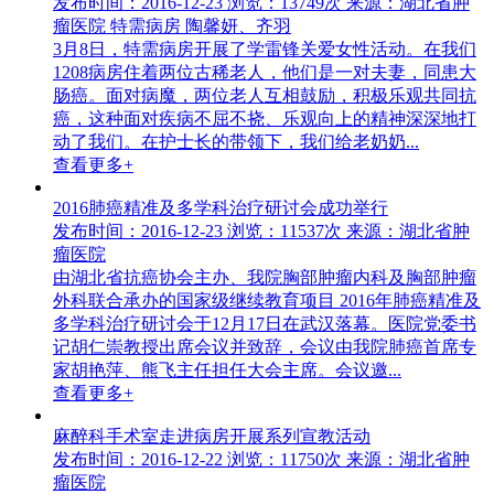
发布时间：2016-12-23
浏览：13749次
来源：湖北省肿
瘤医院 特需病房 陶馨妍、齐羽
3月8日，特需病房开展了学雷锋关爱女性活动。在我们
1208病房住着两位古稀老人，他们是一对夫妻，同患大
肠癌。面对病魔，两位老人互相鼓励，积极乐观共同抗
癌，这种面对疾病不屈不挠、乐观向上的精神深深地打
动了我们。在护士长的带领下，我们给老奶奶...
查看更多+
2016肺癌精准及多学科治疗研讨会成功举行
发布时间：2016-12-23
浏览：11537次
来源：湖北省肿
瘤医院
由湖北省抗癌协会主办、我院胸部肿瘤内科及胸部肿瘤
外科联合承办的国家级继续教育项目 2016年肺癌精准及
多学科治疗研讨会于12月17日在武汉落幕。医院党委书
记胡仁崇教授出席会议并致辞，会议由我院肺癌首席专
家胡艳萍、熊飞主任担任大会主席。会议邀...
查看更多+
麻醉科手术室走进病房开展系列宣教活动
发布时间：2016-12-22
浏览：11750次
来源：湖北省肿
瘤医院