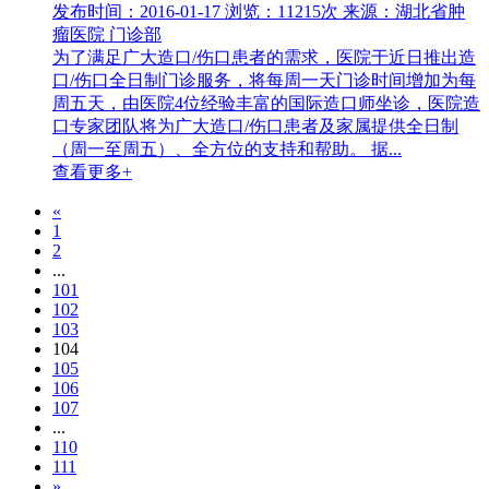
发布时间：2016-01-17
浏览：11215次
来源：湖北省肿
瘤医院 门诊部
为了满足广大造口/伤口患者的需求，医院于近日推出造
口/伤口全日制门诊服务，将每周一天门诊时间增加为每
周五天，由医院4位经验丰富的国际造口师坐诊，医院造
口专家团队将为广大造口/伤口患者及家属提供全日制
（周一至周五）、全方位的支持和帮助。 据...
查看更多+
«
1
2
...
101
102
103
104
105
106
107
...
110
111
»