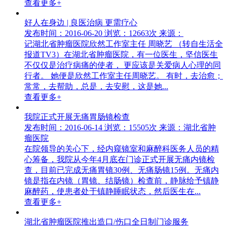
查看更多+
好人在身边 | 良医治病 更需疗心
发布时间：2016-06-20
浏览：12663次
来源：
记湖北省肿瘤医院欣然工作室主任 周晓艺 （转自生活全
报道TV3）在湖北省肿瘤医院，有一位医生，坚信医生
不仅仅是治疗病痛的使者， 更应该是关爱病人心理的同
行者。 她便是欣然工作室主任周晓艺。 有时，去治愈；
常常，去帮助，总是，去安慰，这是她...
查看更多+
我院正式开展无痛胃肠镜检查
发布时间：2016-06-14
浏览：15505次
来源：湖北省肿
瘤医院
在院领导的关心下，经内窥镜室和麻醉科医务人员的精
心筹备，我院从今年4月底在门诊正式开展无痛内镜检
查，目前已完成无痛胃镜30例、无痛肠镜15例。无痛内
镜是指在内镜（胃镜、结肠镜）检查前，静脉给予镇静
麻醉药，使患者处于镇静睡眠状态，然后医生在...
查看更多+
湖北省肿瘤医院推出造口/伤口全日制门诊服务