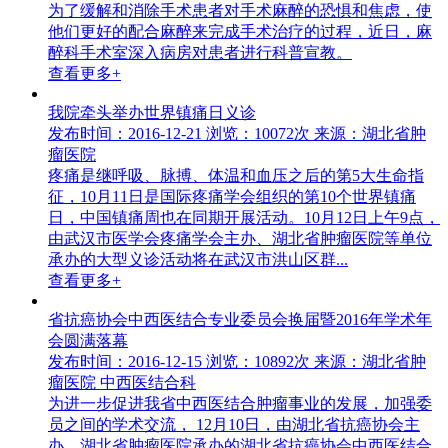
为了缓解和消除手术患者对手术麻醉的恐惧和焦虑，使
他们更好的配合麻醉来完成手术治疗的过程，近日，麻
醉科手术室深入病房对患者进行科普宣教。
查看更多+
我院牵头举办世界镇痛日义诊
发布时间：2016-12-21
浏览：10072次
来源：湖北省肿
瘤医院
疼痛是继呼吸、脉搏、体温和血压之后的第5大生命指
征，10月11日是国际疼痛学会组织的第10个世界镇痛
日，中国镇痛周也在同期开展活动。10月12日上午9点，
由武汉市医学会疼痛学会主办、湖北省肿瘤医院等单位
承办的大型义诊活动将在武汉市洪山区群...
查看更多+
省抗癌协会中西医结合专业委员会换届暨2016年学术年
会圆满落幕
发布时间：2016-12-15
浏览：10892次
来源：湖北省肿
瘤医院 中西医结合科
为进一步促进我省中西医结合肿瘤事业的发展，加强委
员之间的学术交流， 12月10日，由湖北省抗癌协会主
办，湖北省肿瘤医院承办的湖北省抗癌协会中西医结合